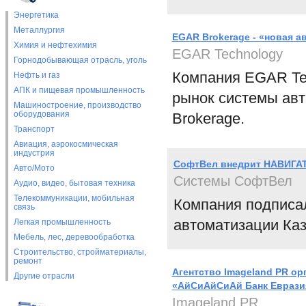
Энергетика
Металлургия
EGAR Brokerage - «новая 
Химия и нефтехимия
EGAR Technology
Горнодобывающая отрасль, уголь
Компания EGAR Tec
Нефть и газ
АПК и пищевая промышленность
рынок системы авт
Машиностроение, производство
оборудования
Brokerage.
Транспорт
Авиация, аэрокосмическая
индустрия
СофтВел внедрит НАВИГАТ
Авто/Мото
Системы СофтВел
Аудио, видео, бытовая техника
Телекоммуникации, мобильная
Компания подписал
связь
автоматизации Ка
Легкая промышленность
Мебель, лес, деревообработка
Строительство, стройматериалы,
ремонт
Агентство Imageland PR о
Другие отрасли
«АйСиАйСиАй Банк Евраз
Imageland PR