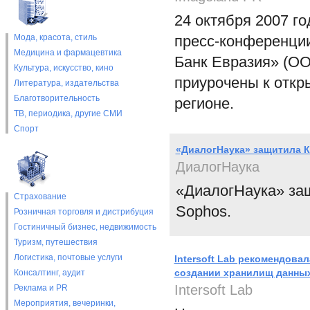
24 октября 2007 го
Мода, красота, стиль
пресс-конференци
Медицина и фармацевтика
Банк Евразия» (ОО
Культура, искусство, кино
приурочены к откр
Литература, издательства
Благотворительность
регионе.
ТВ, периодика, другие СМИ
Спорт
«ДиалогНаука» защитила 
ДиалогНаука
«ДиалогНаука» з
Страхование
Sophos.
Розничная торговля и дистрибуция
Гостиничный бизнес, недвижимость
Туризм, путешествия
Логистика, почтовые услуги
Intersoft Lab рекомендова
создании хранилищ данны
Консалтинг, аудит
Intersoft Lab
Реклама и PR
Мероприятия, вечеринки,