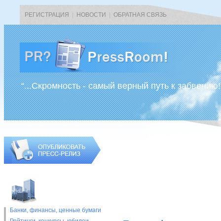
РЕГИСТРАЦИЯ
|
НОВОСТИ
|
ОБРАТНАЯ СВЯЗЬ
“...Скромность - самый верный путь к забвению!
Банки, финансы, ценные бумаги