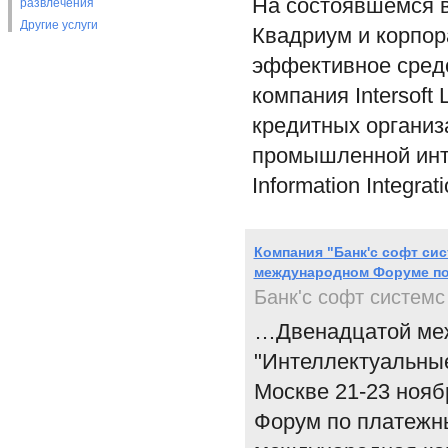
На состоявшемся в
развлечения
Другие услуги
Квадриум и корпо
эффективное средс
компания Intersof
кредитных организ
промышленной инте
Information Integrat
Компания "Банк'c cофт си
международном Форуме по
Банк'с софт системс
…Двенадцатой меж
"Интеллектуальные
Москве 21-23 нояб
Форум по платежн