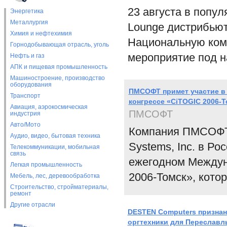
23 августа в попу
Энергетика
Металлургия
Lounge дистрибью
Химия и нефтехимия
Национальную ком
Горнодобывающая отрасль, уголь
мероприятие под н
Нефть и газ
АПК и пищевая промышленность
Машиностроение, производство
оборудования
ПМСОФТ примет участие в
Транспорт
конгрессе «CiTOGIC 2006-Т
Авиация, аэрокосмическая
ПМСОФТ
индустрия
Авто/Мото
Компания ПМСОФТ,
Аудио, видео, бытовая техника
Systems, Inc. в Ро
Телекоммуникации, мобильная
связь
ежегодном Междун
Легкая промышленность
2006-Томск», котор
Мебель, лес, деревообработка
Строительство, стройматериалы,
ремонт
Другие отрасли
DESTEN Computers признан
оргтехники для Переславл