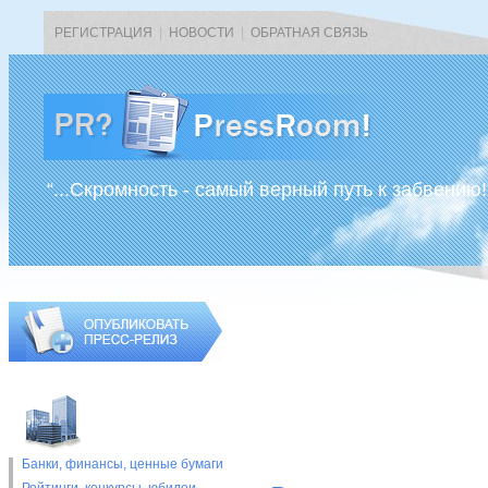
РЕГИСТРАЦИЯ
|
НОВОСТИ
|
ОБРАТНАЯ СВЯЗЬ
“...Скромность - самый верный путь к забвению!
Банки, финансы, ценные бумаги