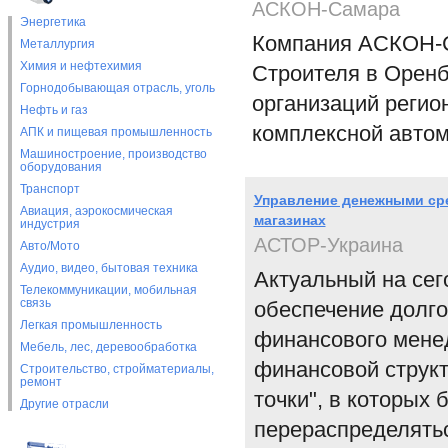
АСКОН-Самара
Энергетика
Компания АСКОН-С
Металлургия
Химия и нефтехимия
Строителя в Оренб
Горнодобывающая отрасль, уголь
организаций регио
Нефть и газ
комплексной автом
АПК и пищевая промышленность
Машиностроение, производство
оборудования
Транспорт
Управление денежными сре
Авиация, аэрокосмическая
магазинах
индустрия
АСТОР-Украина
Авто/Мото
Аудио, видео, бытовая техника
Актуальный на сег
Телекоммуникации, мобильная
связь
обеспечение долго
Легкая промышленность
финансового мене
Мебель, лес, деревообработка
финансовой структ
Строительство, стройматериалы,
ремонт
точки", в которых
Другие отрасли
перераспределятьс