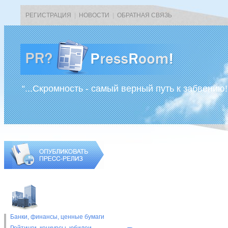
РЕГИСТРАЦИЯ
|
НОВОСТИ
|
ОБРАТНАЯ СВЯЗЬ
“...Скромность - самый верный путь к забвению!
Банки, финансы, ценные бумаги