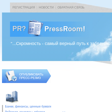
РЕГИСТРАЦИЯ
|
НОВОСТИ
|
ОБРАТНАЯ СВЯЗЬ
“...Скромность - самый верный путь к забвению!
Банки, финансы, ценные бумаги