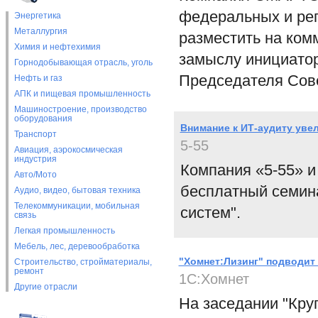
федеральных и ре
Энергетика
Металлургия
разместить на ком
Химия и нефтехимия
замыслу инициатор
Горнодобывающая отрасль, уголь
Председателя Сов
Нефть и газ
АПК и пищевая промышленность
Машиностроение, производство
оборудования
Внимание к ИТ-аудиту уве
Транспорт
5-55
Авиация, аэрокосмическая
индустрия
Компания «5-55» и
Авто/Мото
бесплатный семин
Аудио, видео, бытовая техника
Телекоммуникации, мобильная
систем".
связь
Легкая промышленность
Мебель, лес, деревообработка
"Хомнет:Лизинг" подводит
Строительство, стройматериалы,
ремонт
1С:Хомнет
Другие отрасли
На заседании "Кру