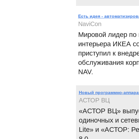
Есть идея - автоматизиро
NaviCon
Мировой лидер по 
интерьера ИКЕА со
приступил к внед
обслуживания корп
NAV.
Новый программно-аппара
АСТОР ВЦ
«АСТОР ВЦ» выпус
одиночных и сетев
Lite» и «АСТОР: Р
8.0.