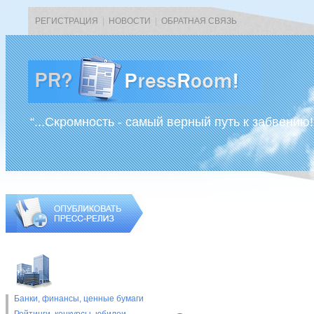
РЕГИСТРАЦИЯ
|
НОВОСТИ
|
ОБРАТНАЯ СВЯЗЬ
“...Скромность - самый верный путь к забвению!
Банки, финансы, ценные бумаги