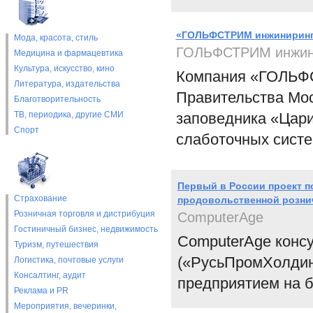
«ГОЛЬФСТРИМ инжиниринг»
Мода, красота, стиль
ГОЛЬФСТРИМ инжин
Медицина и фармацевтика
Культура, искусство, кино
Компания «ГОЛЬФС
Литература, издательства
Правительства Мос
Благотворительность
ТВ, периодика, другие СМИ
заповедника «Цари
Спорт
слаботочных систе
Первый в России проект по
Страхование
продовольственной розни
Розничная торговля и дистрибуция
ComputerAge
Гостиничный бизнес, недвижимость
ComputerAge консу
Туризм, путешествия
(«РусьПромХолдин
Логистика, почтовые услуги
Консалтинг, аудит
предприятием на ба
Реклама и PR
Мероприятия, вечеринки,