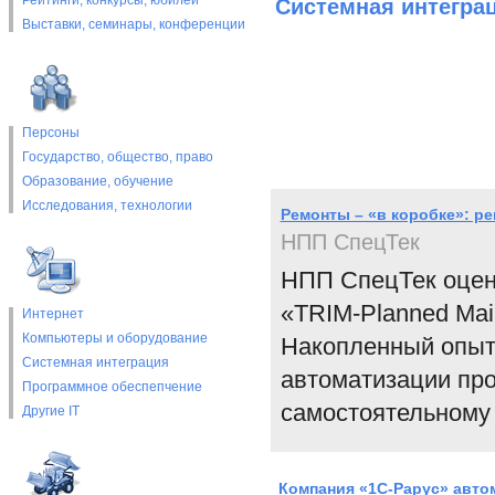
Рейтинги, конкурсы, юбилеи
Системная интегра
Выставки, cеминары, конференции
Персоны
Государство, общество, право
Образование, обучение
Исследования, технологии
Ремонты – «в коробке»: р
НПП СпецТек
НПП СпецТек оцени
«TRIM-Planned Mai
Интернет
Компьютеры и оборудование
Накопленный опыт 
Системная интеграция
автоматизации про
Программное обеспепчение
самостоятельному
Другие IT
Компания «1С-Рарус» авто