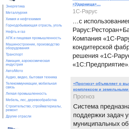
«Ударница»…
Энергетика
1С-Рарус
Металлургия
Химия и нефтехимия
…с использование
Горнодобывающая отрасль, уголь
Рарус:Ресторан+Б
Нефть и газ
Компания «1С-Рару
АПК и пищевая промышленность
Машиностроение, производство
кондитерской фабр
оборудования
решения «1С-Рару
Транспорт
Авиация, аэрокосмическая
«1С:Предприятие»
индустрия
Авто/Мото
Аудио, видео, бытовая техника
«Прогноз» объявляет о в
Телекоммуникации, мобильная
связь
комплексом и земельными
Легкая промышленность
Прогноз
Мебель, лес, деревообработка
Система предназн
Строительство, стройматериалы,
ремонт
поддержки задач 
Другие отрасли
муниципальных обр