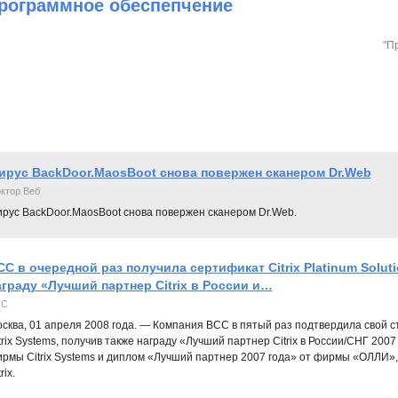
рограммное обеспепчение
"П
ирус BackDoor.MaosBoot снова повержен сканером Dr.Web
ктор Веб
ирус BackDoor.MaosBoot снова повержен сканером Dr.Web.
CC в очередной раз получила сертификат Citrix Platinum Soluti
аграду «Лучший партнер Citrix в России и…
CC
сква, 01 апреля 2008 года. — Компания BCC в пятый раз подтвердила свой 
trix Systems, получив также награду «Лучший партнер Citrix в России/СНГ 200
рмы Citrix Systems и диплом «Лучший партнер 2007 года» от фирмы «ОЛЛИ»,
rix.