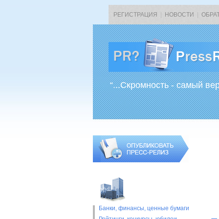
РЕГИСТРАЦИЯ
|
НОВОСТИ
|
ОБРА
“...Скромность - самый ве
Банки, финансы, ценные бумаги