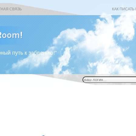
ТНАЯ СВЯЗЬ
КАК ПИСАТЬ
рный путь к забвению!”