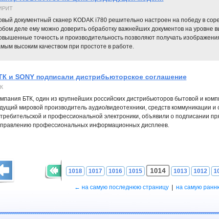
ИРИТ
овый документный сканер KODAK i780 решительно настроен на победу в соре
юбом деле ему можно доверить обработку важнейших документов на уровне в
овышенные точность и производительность позволяют получать изображения
мым высоким качеством при простоте в работе.
ТК и SONY подписали дистрибьюторское соглашение
К
мпания БТК, один из крупнейших российских дистрибьюторов бытовой и комп
дущий мировой производитель аудио/видеотехники, средств коммуникации и
требительской и профессиональной электроники, объявили о подписании пр
правлению профессиональных информационных дисплеев.
1014
1018
1017
1016
1015
1013
1012
1
← на самую последнюю страницу
|
на самую ранн