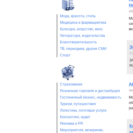
Н
ИВ
Мода, красота, стиль
Мо
Медицина и фармацевтика
си
Культура, искусство, кино
ве
Литература, издательства
Благотворительность
Э
ТВ, периодика, другие СМИ
Co
Спорт
З
Ро
A
Страхование
At
Розничная торговля и дистрибуция
Гостиничный бизнес, недвижимость
Мо
об
Туризм, путешествия
ра
Логистика, почтовые услуги
Консалтинг, аудит
Реклама и PR
К
Мероприятия, вечеринки,
с