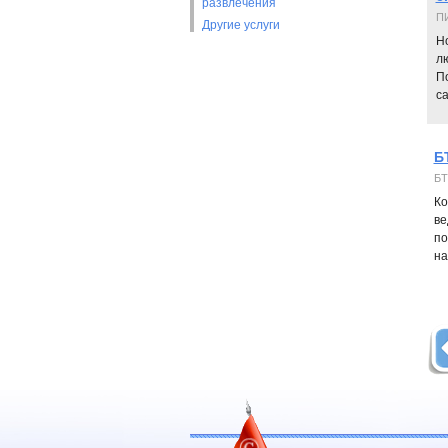
развлечения
П
Другие услуги
Н
л
П
са
Б
БТ
Ко
ве
по
на