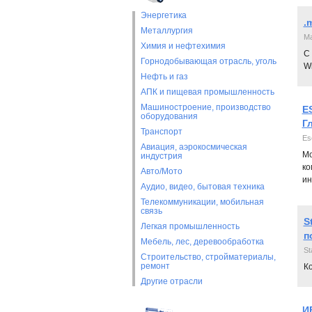
Энергетика
.
Металлургия
Ма
Химия и нефтехимия
С
Горнодобывающая отрасль, уголь
Wi
Нефть и газ
АПК и пищевая промышленность
Машиностроение, производство
E
оборудования
Г
Транспорт
Es
Авиация, аэрокосмическая
Мо
индустрия
ко
Авто/Мото
ин
Аудио, видео, бытовая техника
Телекоммуникации, мобильная
связь
S
Легкая промышленность
п
Мебель, лес, деревообработка
St
Строительство, стройматериалы,
ремонт
Ко
Другие отрасли
И