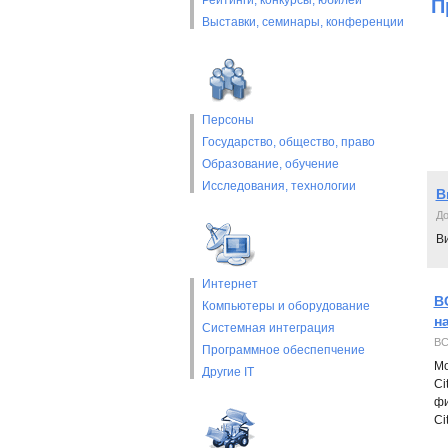
Рейтинги, конкурсы, юбилеи
П
Выставки, cеминары, конференции
Персоны
Государство, общество, право
Образование, обучение
Исследования, технологии
В
До
В
Интернет
B
Компьютеры и оборудование
н
Системная интеграция
B
Программное обеспепчение
Мо
Другие IT
Ci
фи
Cit