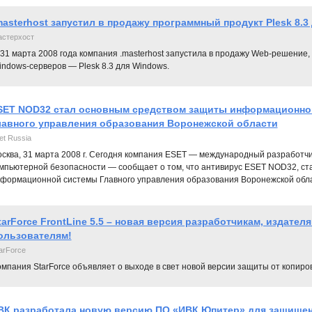
masterhost запустил в продажу программный продукт Plesk 8.3
стерхост
 31 марта 2008 года компания .masterhost запустила в продажу Web-решение
ndows-серверов — Plesk 8.3 для Windows.
SET NOD32 стал основным средством защиты информационно
лавного управления образования Воронежской области
et Russia
сква, 31 марта 2008 г. Сегодня компания ESET — международный разработчи
мпьютерной безопасности — сообщает о том, что антивирус ESET NOD32, с
формационной системы Главного управления образования Воронежской обла
tarForce FrontLine 5.5 – новая версия разработчикам, издателя
ользователям!
arForce
мпания StarForce объявляет о выходе в свет новой версии защиты от копирова
ВК разработала новую версию ПО «ИВК Юпитер» для защищен