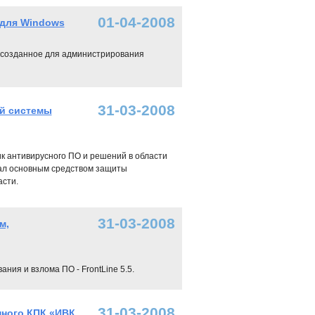
01-04-2008
 для Windows
, созданное для администрирования
31-03-2008
й системы
к антивирусного ПО и решений в области
тал основным средством защиты
сти.
31-03-2008
м,
ния и взлома ПО - FrontLine 5.5.
31-03-2008
ного КПК «ИВК