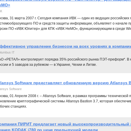
еМО»
К
сква, 31 марта 2007 г. Сегодня компания ИВК — один из ведущих российских
стемообразующего ПО и средств защиты информации, объявляет о начале п
рсии ПО «ИВК Юпитер» для КПК «ИВК НеМО», функционирующим в среде Windo
ффективное управление бизнесом на всех уровнях в компани
lumbus IT
АО «РЕТАЛ» контролирует порядка 35% российского рынка ПЭТ-преформ*. В к
ссии и 5 заводов за рубежом — в Украине, Чехии и Литве.
tlansys Software представляет обновленную версию Atlansys B
lansys Software
сква, 01 Апреля 2008 г. – Atlansys Software, в рамках программы техническо
новление криптографической системы Atlansys Bastion 3.7, которая обеспе
бочих станциях.
омпания ПИРИТ предлагает новый высокопроизводительный
канер KODAK i780 по цене предыдущей модели