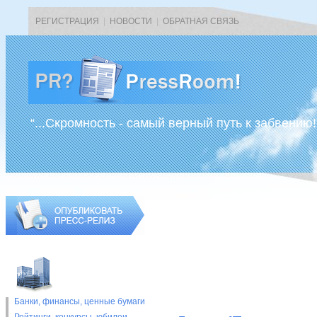
РЕГИСТРАЦИЯ
|
НОВОСТИ
|
ОБРАТНАЯ СВЯЗЬ
“...Скромность - самый верный путь к забвению!
Банки, финансы, ценные бумаги