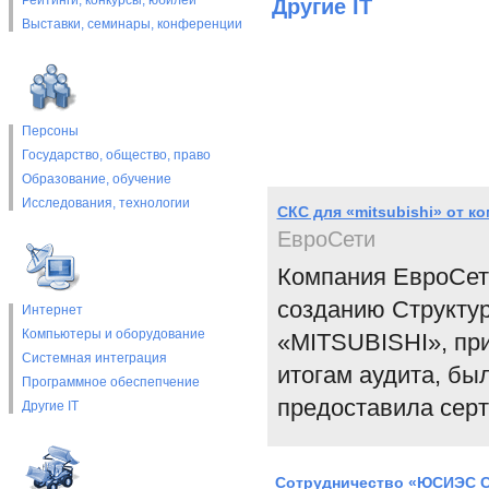
Рейтинги, конкурсы, юбилеи
Другие IT
Выставки, cеминары, конференции
Персоны
Государство, общество, право
Образование, обучение
Исследования, технологии
СКС для «mitsubishi» от к
ЕвроСети
Компания ЕвроСет
созданию Структу
Интернет
Компьютеры и оборудование
«MITSUBISHI», пр
Системная интеграция
итогам аудита, бы
Программное обеспепчение
предоставила серт
Другие IT
Сотрудничество «ЮСИЭС С