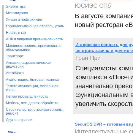
ЮСИЭС СПб
Энергетика
Металлургия
В августе компан
Химия и нефтехимия
новый ресторан «В
Горнодобывающая отрасль, уголь
Нефть и газ
АПК и пищевая промышленность
Интересная новость для р
Машиностроение, производство
оборудования
центров, казино и других 
Транспорт
Гран При
Авиация, аэрокосмическая
индустрия
Специалисты комп
Авто/Мото
комплекса «Посети
Аудио, видео, бытовая техника
значительно прево
Телекоммуникации, мобильная
связь
функциональным в
Легкая промышленность
увеличить скорост
Мебель, лес, деревообработка
Строительство, стройматериалы,
ремонт
Другие отрасли
SecurOS DVR – готовый вид
Интеллектуальные с