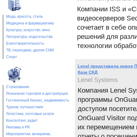
Компании ISS и «С
Мода, красота, стиль
видеосерверов Se
Медицина и фармацевтика
сочетает в себе о
Культура, искусство, кино
решений для разли
Литература, издательства
Благотворительность
технологии обрабо
ТВ, периодика, другие СМИ
Спорт
Lenel представила новое П
базе СКД
Lenel Systems
Страхование
Компания Lenel Sy
Розничная торговля и дистрибуция
программы OnGuard
Гостиничный бизнес, недвижимость
Туризм, путешествия
доступом посетит
Логистика, почтовые услуги
OnGuard Visitor п
Консалтинг, аудит
их перемещением п
Реклама и PR
Мероприятия, вечеринки,
отчеты о посещени