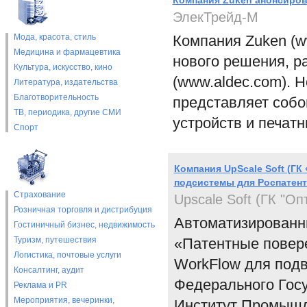
Компания Zuken анонсиро
ЭлекТрейд-М
Мода, красота, стиль
Компания Zuken (w
Медицина и фармацевтика
нового решения, р
Культура, искусство, кино
(www.aldec.com). 
Литература, издательства
Благотворительность
представляет собо
ТВ, периодика, другие СМИ
устройств и печатн
Спорт
Компания UpScale Soft (Г
подсистемы для Роспатент
Страхование
Upscale Soft (ГК "Оп
Розничная торговля и дистрибуция
Автоматизированн
Гостиничный бизнес, недвижимость
Туризм, путешествия
«Патентные повер
Логистика, почтовые услуги
WorkFlow для под
Консалтинг, аудит
Федерального Гос
Реклама и PR
Мероприятия, вечеринки,
Институт Промышл