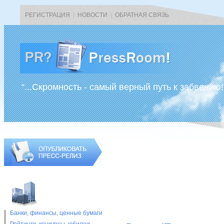
РЕГИСТРАЦИЯ
|
НОВОСТИ
|
ОБРАТНАЯ СВЯЗЬ
“...Скромность - самый верный путь к забвению!
Банки, финансы, ценные бумаги