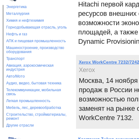
Hitachi первой ка
Энергетика
ресурсов внешних 
Металлургия
Химия и нефтехимия
возможности эконо
Горнодобывающая отрасль, уголь
площадей, а также 
Нефть и газ
Dynamic Provisionin
АПК и пищевая промышленность
Машиностроение, производство
оборудования
Транспорт
Xerox WorkCentre 7232/72
Авиация, аэрокосмическая
Xerox
индустрия
Авто/Мото
Москва, 14 ноября
Аудио, видео, бытовая техника
продаж в России н
Телекоммуникации, мобильная
связь
возможностью полн
Легкая промышленность
заменят на рынке
Мебель, лес, деревообработка
Строительство, стройматериалы,
WorkCentre 7132.
ремонт
Другие отрасли