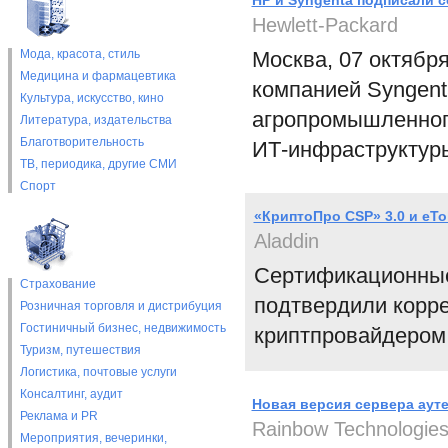
НР и Syngenta подписали 
Hewlett-Packard
Мода, красота, стиль
Москва, 07 октябр
Медицина и фармацевтика
компанией Syngent
Культура, искусство, кино
агропромышленного
Литература, издательства
Благотворительность
ИТ-инфраструктуры
ТВ, периодика, другие СМИ
Спорт
«КриптоПро CSP» 3.0 и eTo
Aladdin
Сертификационные
Страхование
подтвердили корр
Розничная торговля и дистрибуция
Гостиничный бизнес, недвижимость
криптпровайдером
Туризм, путешествия
Логистика, почтовые услуги
Консалтинг, аудит
Новая версия сервера ауте
Реклама и PR
Rainbow Technologie
Мероприятия, вечеринки,