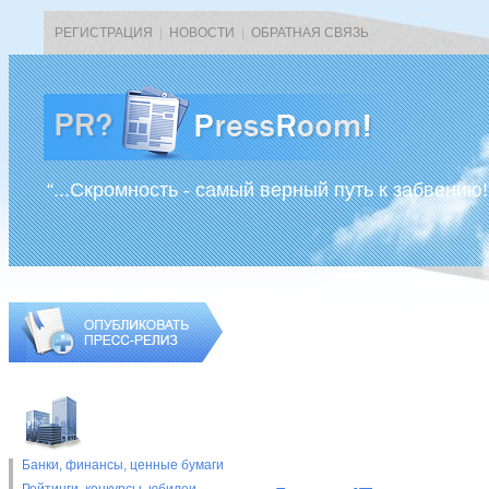
РЕГИСТРАЦИЯ
|
НОВОСТИ
|
ОБРАТНАЯ СВЯЗЬ
“...Скромность - самый верный путь к забвению!
Банки, финансы, ценные бумаги