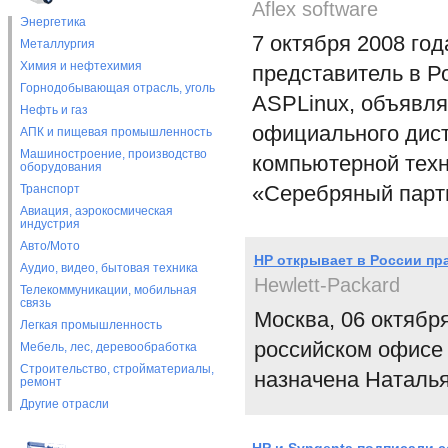
Aflex software
Энергетика
7 октября 2008 год
Металлургия
Химия и нефтехимия
представитель в Ро
Горнодобывающая отрасль, уголь
ASPLinux, объявля
Нефть и газ
официального дис
АПК и пищевая промышленность
Машиностроение, производство
компьютерной техн
оборудования
«Серебряный партне
Транспорт
Авиация, аэрокосмическая
индустрия
Авто/Мото
НР открывает в России пр
Аудио, видео, бытовая техника
Hewlett-Packard
Телекоммуникации, мобильная
связь
Москва, 06 октябр
Легкая промышленность
российском офисе 
Мебель, лес, деревообработка
Строительство, стройматериалы,
назначена Наталь
ремонт
Другие отрасли