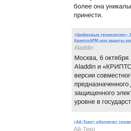
более она уникаль
принести.
«Цифровые технологии», 
КриптоАРМ для защиты к
Aladdin
Москва, 6 октября
Aladdin и «КРИПТ
версии совместно
предназначенного 
защищенного элек
уровне в государс
«Ай-Теко» обеспечит техн
Ай-Теко