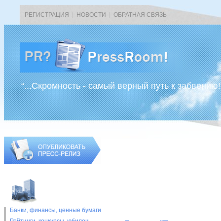
РЕГИСТРАЦИЯ
|
НОВОСТИ
|
ОБРАТНАЯ СВЯЗЬ
“...Скромность - самый верный путь к забвению!
Банки, финансы, ценные бумаги