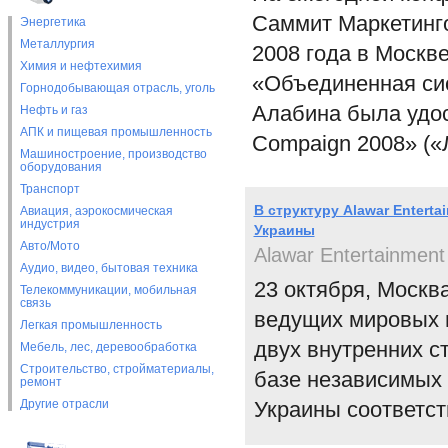
Саммит Маркетинго
Энергетика
Металлургия
2008 года в Москв
Химия и нефтехимия
«Объединенная си
Горнодобывающая отрасль, уголь
Алабина была удос
Нефть и газ
АПК и пищевая промышленность
Compaign 2008» («
Машиностроение, производство
оборудования
Транспорт
В структуру Alawar Entert
Авиация, аэрокосмическая
индустрия
Украины
Авто/Мото
Alawar Entertainment
Аудио, видео, бытовая техника
23 октября, Москва
Телекоммуникации, мобильная
связь
ведущих мировых и
Легкая промышленность
двух внутренних с
Мебель, лес, деревообработка
Строительство, стройматериалы,
базе независимых 
ремонт
Другие отрасли
Украины соответст