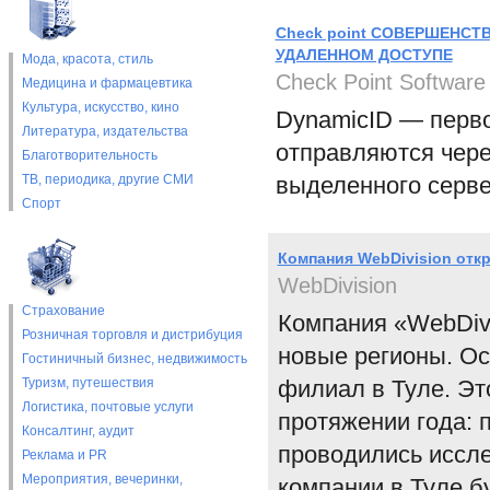
Check point СОВЕРШЕНС
УДАЛЕННОМ ДОСТУПЕ
Мода, красота, стиль
Check Point Software
Медицина и фармацевтика
Культура, искусство, кино
DynamicID — перво
Литература, издательства
отправляются чер
Благотворительность
ТВ, периодика, другие СМИ
выделенного серв
Спорт
Компания WebDivision отк
WebDivision
Страхование
Компания «WebDivi
Розничная торговля и дистрибуция
новые регионы. Ос
Гостиничный бизнес, недвижимость
Туризм, путешествия
филиал в Туле. Эт
Логистика, почтовые услуги
протяжении года: 
Консалтинг, аудит
проводились иссле
Реклама и PR
Мероприятия, вечеринки,
компании в Туле б