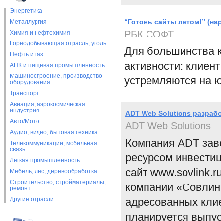
Энергетика
“Готовь сайты летом!” (на
Металлургия
РБК СОФТ
Химия и нефтехимия
Горнодобывающая отрасль, уголь
Для большинства к
Нефть и газ
активности: клиент
АПК и пищевая промышленность
Машиностроение, производство
устремляются на ю
оборудования
Транспорт
Авиация, аэрокосмическая
индустрия
ADT Web Solutions разраб
Авто/Мото
ADT Web Solutions
Аудио, видео, бытовая техника
Компания ADT зав
Телекоммуникации, мобильная
связь
ресурсом инвести
Легкая промышленность
сайт www.sovlink.
Мебель, лес, деревообработка
Строительство, стройматериалы,
компании «Совлинк
ремонт
Другие отрасли
адресованных кли
планируется выпус