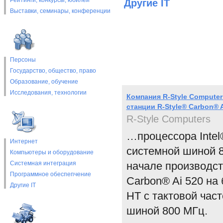
Рейтинги, конкурсы, юбилеи
Другие IT
Выставки, cеминары, конференции
Персоны
Государство, общество, право
Образование, обучение
Исследования, технологии
Компания R-Style Compute
станции R-Style® Carbon® 
R-Style Computers
…процессора Intel
Интернет
системной шиной 8
Компьютеры и оборудование
Системная интеграция
начале производст
Программное обеспепчение
Carbon® Ai 520 на 
Другие IT
HT с тактовой час
шиной 800 МГц.