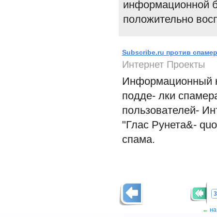
информационной б
положительно восп
Subscribe.ru против спаме
Интернет Проекты
Информационный ка
подде- лки спамер
пользователей- Ин
"Глас Рунета&- qu
спама.
3
← на