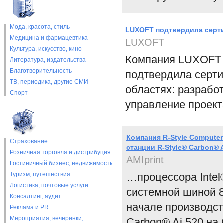
Мода, красота, стиль
LUXOFT подтвердила серти
Медицина и фармацевтика
LUXOFT
Культура, искусство, кино
Компания LUXOFT 
Литература, издательства
Благотворительность
подтвердила серти
ТВ, периодика, другие СМИ
областях: разрабо
Спорт
управление проект
Компания R-Style Compute
Страхование
станции R-Style® Carbon® 
Розничная торговля и дистрибуция
AMIprint
Гостиничный бизнес, недвижимость
Туризм, путешествия
…процессора Intel
Логистика, почтовые услуги
системной шиной 8
Консалтинг, аудит
начале производст
Реклама и PR
Мероприятия, вечеринки,
Carbon® Ai 520 на 