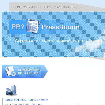
РЕГИСТРАЦИЯ
|
НОВОСТИ
|
ОБРАТНАЯ СВЯЗЬ
“...Скромность - самый верный путь к забвению!
Банки, финансы, ценные бумаги