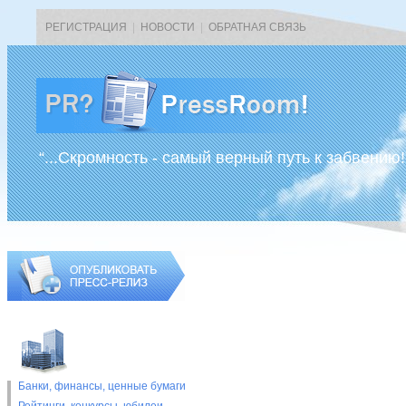
РЕГИСТРАЦИЯ
|
НОВОСТИ
|
ОБРАТНАЯ СВЯЗЬ
“...Скромность - самый верный путь к забвению!
Банки, финансы, ценные бумаги