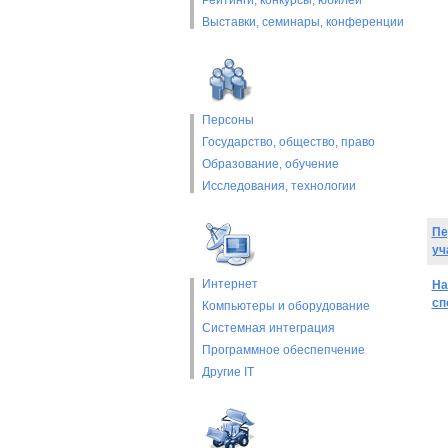
Рейтинги, конкурсы, юбилеи
Выставки, cеминары, конференции
Персоны
Государство, общество, право
Образование, обучение
Исследования, технологии
Пе
уч
Интернет
На
сп
Компьютеры и оборудование
Системная интеграция
Программное обеспепчение
Другие IT