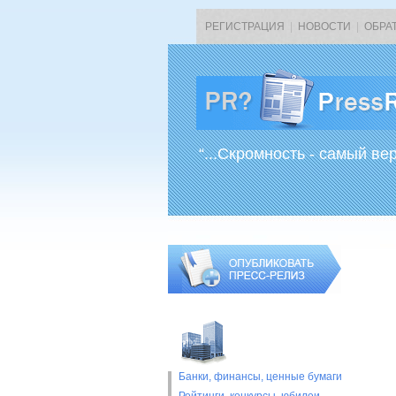
РЕГИСТРАЦИЯ
|
НОВОСТИ
|
ОБРА
“...Скромность - самый ве
Банки, финансы, ценные бумаги