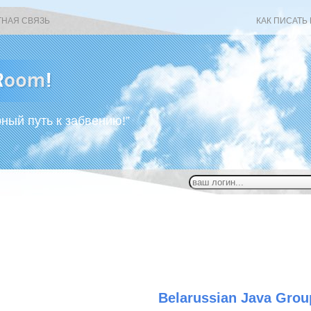
ТНАЯ СВЯЗЬ
КАК ПИСАТЬ
рный путь к забвению!”
Belarussian Java Grou