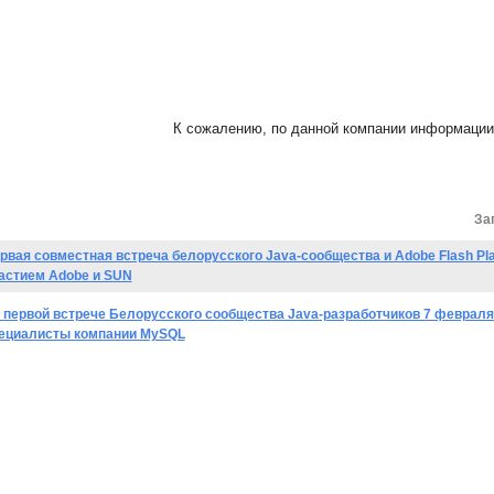
К сожалению, по данной компании информации 
За
рвая совместная встреча белорусского Java-сообщества и Adobe Flash Pla
астием Adobe и SUN
 первой встрече Белорусского сообщества Java-разработчиков 7 феврал
ециалисты компании MySQL