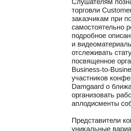
Слушателям позна
торговли Customer
заказчикам при п
самостоятельно ре
подробное описани
и видеоматериалы
отслеживать стат
посвященное орга
Business-to-Busin
участников конфе
Damgaard о ближ
организовать рабо
аплодисменты со
Представители к
уникальные вариа