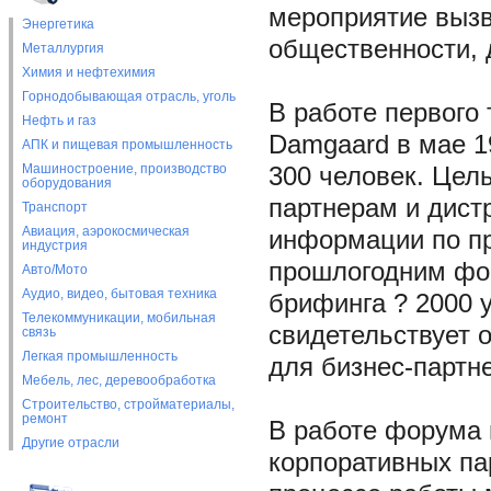
мероприятие вызв
Энергетика
общественности, 
Металлургия
Химия и нефтехимия
Горнодобывающая отрасль, уголь
В работе первого 
Нефть и газ
Damgaard в мае 1
АПК и пищевая промышленность
Машиностроение, производство
300 человек. Цел
оборудования
партнерам и дист
Транспорт
Авиация, аэрокосмическая
информации по пр
индустрия
прошлогодним фор
Авто/Мото
Аудио, видео, бытовая техника
брифинга ? 2000 у
Телекоммуникации, мобильная
свидетельствует 
связь
Легкая промышленность
для бизнес-партн
Мебель, лес, деревообработка
Строительство, стройматериалы,
ремонт
В работе форума 
Другие отрасли
корпоративных па