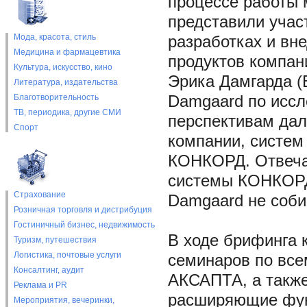
процессе работы 
представили уча
Мода, красота, стиль
разработках и вн
Медицина и фармацевтика
продуктов компан
Культура, искусство, кино
Эрика Дамгарда (
Литература, издательства
Благотворительность
Damgaard по иссл
ТВ, периодика, другие СМИ
перспективам дал
Спорт
компании, систем
КОНКОРД. Отвечая
системы КОНКОРД,
Страхование
Damgaard не соби
Розничная торговля и дистрибуция
Гостиничный бизнес, недвижимость
В ходе брифинга 
Туризм, путешествия
Логистика, почтовые услуги
семинаров по все
Консалтинг, аудит
АКСАПТА, а также
Реклама и PR
расширяющие фун
Мероприятия, вечеринки,