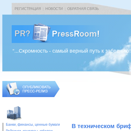
РЕГИСТРАЦИЯ
|
НОВОСТИ
|
ОБРАТНАЯ СВЯЗЬ
“...Скромность - самый верный путь к забвению!
Банки, финансы, ценные бумаги
В техническом бри