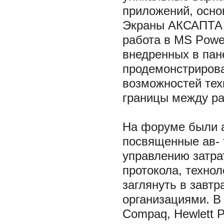
приложений, осн
Экраны АКСАПТА 
работа в MS Powe
внедренных в пан
продемонстрирова
возможностей те
границы между р
На форуме были 
посвященные ав- 
управлению затра
протокола, техно
заглянуть в завт
организациями. В
Compaq, Hewlett Pa