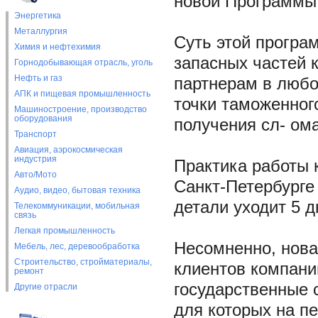
новой Программы 
Энергетика
Металлургия
Суть этой програ
Химия и нефтехимия
запасных частей 
Горнодобывающая отрасль, уголь
Нефть и газ
партнерам в любо
АПК и пищевая промышленность
точки таможенног
Машиностроение, производство
оборудования
получения сл- ом
Транспорт
Авиация, аэрокосмическая
индустрия
Практика работы 
Авто/Мото
Санкт-Петербурге
Аудио, видео, бытовая техника
детали уходит 5 д
Телекоммуникации, мобильная
связь
Легкая промышленность
Несомненно, нова
Мебель, лес, деревообработка
Строительство, стройматериалы,
клиентов компани
ремонт
государственные 
Другие отрасли
для которых на п