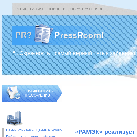
РЕГИСТРАЦИЯ
|
НОВОСТИ
|
ОБРАТНАЯ СВЯЗЬ
“...Скромность - самый верный путь к забвению!
Банки, финансы, ценные бумаги
«РАМЭК» реализует