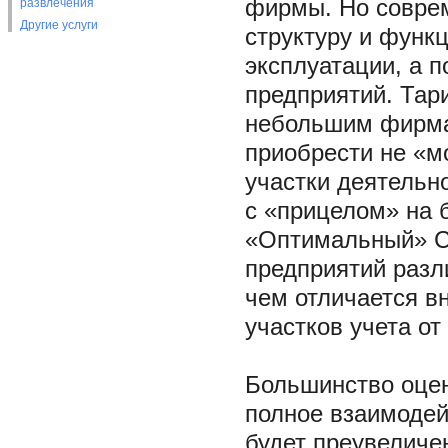
фирмы. Но совре
развлечения
Другие услуги
структуру и функ
эксплуатации, а 
предприятий. Тар
небольшим фирма
приобрести не «м
участки деятельн
с «прицелом» на 
«Оптимальный» С
предприятий разл
чем отличается в
участков учета от
Большинство оце
полное взаимодей
будет преувеличе