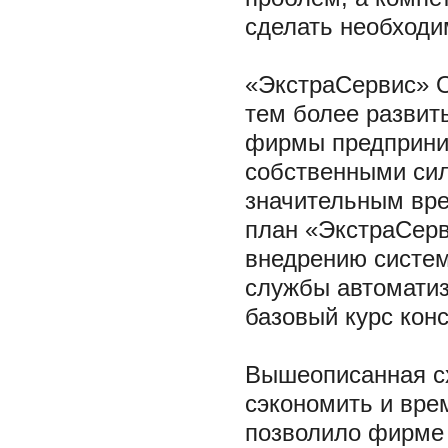
сделать необходи
«ЭкстраСервис» О
тем более развит
фирмы предприни
собственными сила
значительным вр
план «ЭкстраСерв
внедрению систе
службы автоматиз
базовый курс кон
Вышеописанная сх
сэкономить и вре
позволило фирме