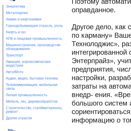
Поэтому автомати
Энергетика
оправданное.
Металлургия
Химия и нефтехимия
Другое дело, как 
Горнодобывающая отрасль, уголь
Нефть и газ
по карману» Ваше
АПК и пищевая промышленность
Технолоджис», ра
Машиностроение, производство
оборудования
интегрированной 
Транспорт
Энтерпрайз», учи
Авиация, аэрокосмическая
индустрия
предприятия, чис
Авто/Мото
настройки, разра
Аудио, видео, бытовая техника
затраты на автом
Телекоммуникации, мобильная
связь
внедр- ения. «Вр
Легкая промышленность
Мебель, лес, деревообработка
большого систем 
Строительство, стройматериалы,
сориентироваться
ремонт
Другие отрасли
информацию о том