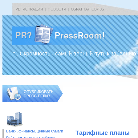
РЕГИСТРАЦИЯ
|
НОВОСТИ
|
ОБРАТНАЯ СВЯЗЬ
“...Скромность - самый верный путь к забвению!
Банки, финансы, ценные бумаги
Тарифные планы