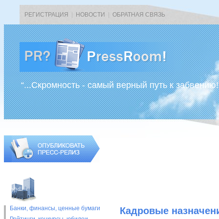
РЕГИСТРАЦИЯ
|
НОВОСТИ
|
ОБРАТНАЯ СВЯЗЬ
“...Скромность - самый верный путь к забвению!
Банки, финансы, ценные бумаги
Кадровые назначени