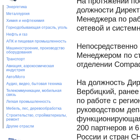
На протяжении по
Энергетика
должности Директо
Металлургия
Менеджера по раб
Химия и нефтехимия
сетевой и систем
Горнодобывающая отрасль, уголь
Нефть и газ
АПК и пищевая промышленность
Непосредственно 
Машиностроение, производство
оборудования
Менеджером по ст
Транспорт
отделении Compaq
Авиация, аэрокосмическая
индустрия
Авто/Мото
На должность Дир
Аудио, видео, бытовая техника
Вербицкий, ранее
Телекоммуникации, мобильная
связь
по работе с регио
Легкая промышленность
руководством де
Мебель, лес, деревообработка
Строительство, стройматериалы,
функционирующая
ремонт
200 партнеров и 
Другие отрасли
России и стран С