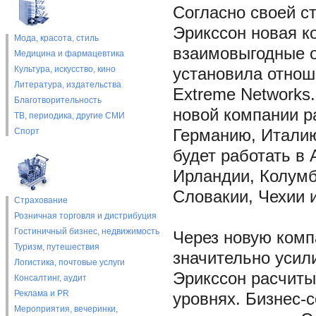
Согласно своей ст
Эрикссон новая к
Мода, красота, стиль
взаимовыгодные о
Медицина и фармацевтика
Культура, искусство, кино
установила отноше
Литература, издательства
Extreme Networks
Благотворительность
новой компании р
ТВ, периодика, другие СМИ
Спорт
Германию, Италию
будет работать в 
Ирландии, Колумб
Словакии, Чехии 
Страхование
Розничная торговля и дистрибуция
Гостиничный бизнес, недвижимость
Через новую компа
Туризм, путешествия
значительно усил
Логистика, почтовые услуги
Эрикссон расчиты
Консалтинг, аудит
Реклама и PR
уровнях. Бизнес-
Мероприятия, вечеринки,