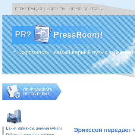
РЕГИСТРАЦИЯ
|
НОВОСТИ
|
ОБРАТНАЯ СВЯЗЬ
“...Скромность - самый верный путь к забвению!
Банки, финансы, ценные бумаги
Эрикссон передает 