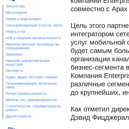
компании Enterpri
Энергетика
совместно с Apax 
Металлургия
Химия и нефтехимия
Цель этого партн
Горнодобывающая отрасль, уголь
Нефть и газ
интегратором сете
АПК и пищевая промышленность
услуг мобильной с
Машиностроение, производство
оборудования
будет самым бол
Транспорт
организации кана
Авиация, аэрокосмическая
индустрия
бизнес-сегмента 
Авто/Мото
Компания Enterpri
Аудио, видео, бытовая техника
различные сегмен
Телекоммуникации, мобильная
связь
до крупнейших, и
Легкая промышленность
Мебель, лес, деревообработка
Строительство, стройматериалы,
Как отметил дире
ремонт
Дэвид Фицджеральд
Другие отрасли