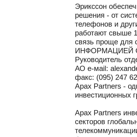
Эрикссон обеспе
решения - от сис
телефонов и други
работают свыше 1
связь проще для
ИНФОРМАЦИЕЙ О
Руководитель отд
АО e-мail: alexand
факс: (095) 247 6
Apax Partners - о
инвестиционных г
Apax Partners ин
секторов глобаль
телекоммуникации