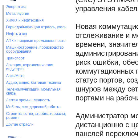
Энергетика
управления кабел
Металлургия
Химия и нефтехимия
Новая коммутацио
Горнодобывающая отрасль, уголь
отслеживание и м
Нефть и газ
АПК и пищевая промышленность
времени, значите
Машиностроение, производство
оборудования
администрировани
Транспорт
риск ошибки, обе
Авиация, аэрокосмическая
индустрия
коммутационных п
Авто/Мото
статус портов, с
Аудио, видео, бытовая техника
шнуров между се
Телекоммуникации, мобильная
связь
портами на рабоч
Легкая промышленность
Мебель, лес, деревообработка
Строительство, стройматериалы,
Администратор мо
ремонт
дистанционно с ц
Другие отрасли
панелей переключ