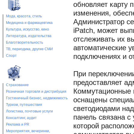
обновляет карту 
изменения, обесп
Мода, красота, стиль
Администратор се
Медицина и фармацевтика
iPatch, может вы
Культура, искусство, кино
Литература, издательства
отслеживать их в
Благотворительность
автоматические у
ТВ, периодика, другие СМИ
подключениях и о
Спорт
При переключении
предоставляет ад
Страхование
Коммутационные п
Розничная торговля и дистрибуция
Гостиничный бизнес, недвижимость
оснащены специа
Туризм, путешествия
светодиодами на
Логистика, почтовые услуги
панель связана с
Консалтинг, аудит
которой располож
Реклама и PR
Мероприятия, вечеринки,