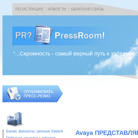
РЕГИСТРАЦИЯ
|
НОВОСТИ
|
ОБРАТНАЯ СВЯЗЬ
“...Скромность - самый верный путь к забвению!
Банки, финансы, ценные бумаги
Avaya ПРЕДСТАВЛ