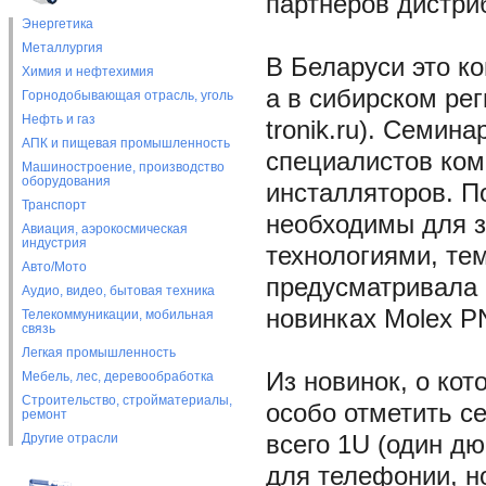
партнеров дистри
Энергетика
Металлургия
В Беларуси это ко
Химия и нефтехимия
а в сибирском рег
Горнодобывающая отрасль, уголь
Нефть и газ
tronik.ru). Семин
АПК и пищевая промышленность
специалистов ком
Машиностроение, производство
оборудования
инсталляторов. П
Транспорт
необходимы для з
Авиация, аэрокосмическая
индустрия
технологиями, те
Авто/Мото
предусматривала 
Аудио, видео, бытовая техника
новинках Molex PN
Телекоммуникации, мобильная
связь
Легкая промышленность
Из новинок, о ко
Мебель, лес, деревообработка
Строительство, стройматериалы,
особо отметить с
ремонт
Другие отрасли
всего 1U (один дю
для телефонии, н