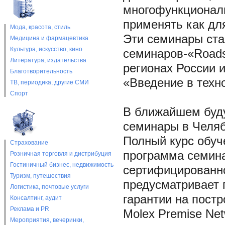
многофункциональ
применять как для
Мода, красота, стиль
Эти семинары ста
Медицина и фармацевтика
Культура, искусство, кино
семинаров-«Roads
Литература, издательства
регионах России 
Благотворительность
«Введение в техн
ТВ, периодика, другие СМИ
Спорт
В ближайшем буду
семинары в Челяб
Полный курс обуч
Страхование
программа семина
Розничная торговля и дистрибуция
Гостиничный бизнес, недвижимость
сертифицированно
Туризм, путешествия
предусматривает 
Логистика, почтовые услуги
гарантии на пост
Консалтинг, аудит
Реклама и PR
Molex Premise Ne
Мероприятия, вечеринки,