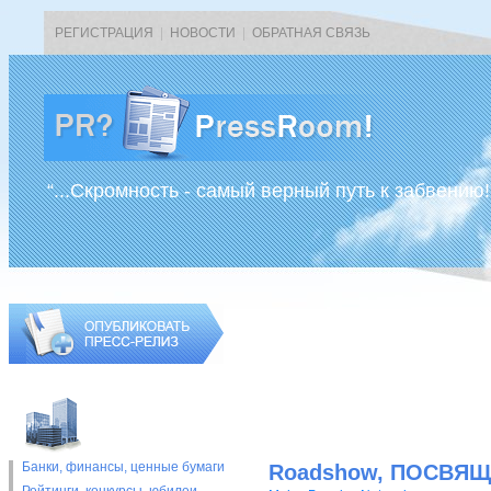
РЕГИСТРАЦИЯ
|
НОВОСТИ
|
ОБРАТНАЯ СВЯЗЬ
“...Скромность - самый верный путь к забвению!
Банки, финансы, ценные бумаги
Roadshow, ПОСВЯ