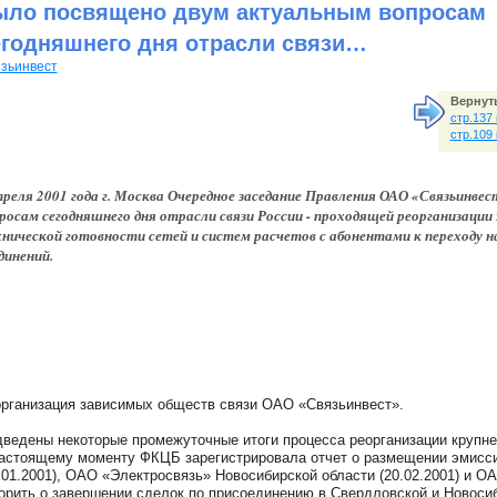
ыло посвящено двум актуальным вопросам
егодняшнего дня отрасли связи…
зьинвест
Вернуть
стр.137
стр.109
преля 2001 года г. Москва Очередное заседание Правления ОАО «Связьинве
росам сегодняшнего дня отрасли связи России - проходящей реорганизаци
нической готовности сетей и систем расчетов с абонентами к переходу 
динений.
рганизация зависимых обществ связи ОАО «Связьинвест».
ведены некоторые промежуточные итоги процесса реорганизации крупне
астоящему моменту ФКЦБ зарегистрировала отчет о размещении эмисс
.01.2001), ОАО «Электросвязь» Новосибирской области (20.02.2001) и ОА
орить о завершении сделок по присоединению в Свердловской и Новосиб