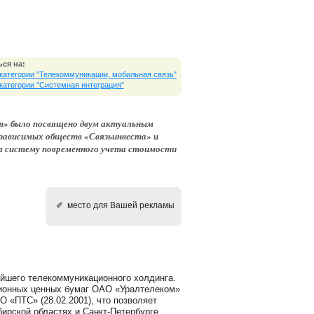
ся на:
 категории "Телекоммуникации, мобильная связь"
 категории "Системная интеграция"
ст» было посвящено двум актуальным
и зависимых обществ «Связьинвеста» и
на систему повременного учета стоимости
✐ место для Вашей рекламы
йшего телекоммуникационного холдинга.
ионных ценных бумаг ОАО «Уралтелеком»
О «ПТС» (28.02.2001), что позволяет
ирской областях и Санкт-Петербурге.