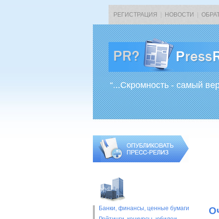
РЕГИСТРАЦИЯ
|
НОВОСТИ
|
ОБРА
“...Скромность - самый ве
Банки, финансы, ценные бумаги
О