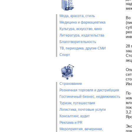
над
меж
Мода, красота, стиль
Во 
Медицина и фармацевтика
(пи
суб
Культура, искусство, кино
рео
Литература, издательства
инв
Благотворительность
28 
ТВ, периодика, другие СМИ
защ
Спорт
Сто
акц
Опы
сет
сто
Страхование
Ива
Розничная торговля и дистрибуция
По 
Гостиничный бизнес, недвижимость
ном
млн
Туризм, путешествия
пок
Логистика, почтовые услуги
3,2
Консалтинг, аудит
Яро
Реклама и PR
Экс
Мероприятия, вечеринки,
пов