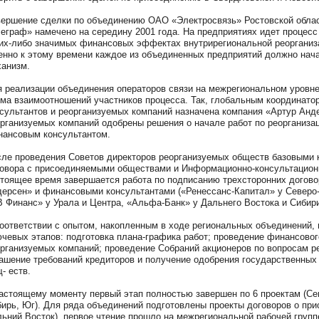
ершение сделки по объединению ОАО «Электросвязь» Ростовской облас
еграф» намечено на середину 2001 года. На предприятиях идет процесс 
их-либо значимых финансовых эффектах внутрирегиональной реорганиза
нно к этому времени каждое из объединенных предприятий должно нач
анизм.
 реализации объединения операторов связи на межрегиональном уровне
ма взаимоотношений участников процесса. Так, глобальным координат
сультантов и реорганизуемых компаний назначена компания «Артур Анд
рганизуемых компаний одобрены решения о начале работ по реорганизац
ансовым консультантом.
ле проведения Советов директоров реорганизуемых обществ базовыми 
овора с присоединяемыми обществами и Информационно-консультационн
тоящее время завершается работа по подписанию трехсторонних догов
ерсен» и финансовыми консультантами («Ренессанс-Капитал» у Северо-
 Финанс» у Урала и Центра, «Альфа-Банк» у Дальнего Востока и Сибири
оответствии с опытом, накопленным в ходе региональных объединений, 
чевых этапов: подготовка плана-графика работ; проведение финансовог
рганизуемых компаний; проведение Собраний акционеров по вопросам ре
ашение требований кредиторов и получение одобрения государственных
- еств.
астоящему моменту первый этап полностью завершен по 6 проектам (Сев
ирь, Юг). Для ряда объединений подготовлены проекты договоров о при
ьний Восток), первое чтение прошло на межрегиональной рабочей групп