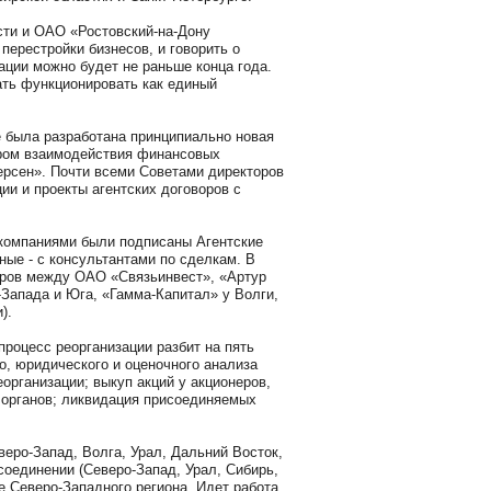
ти и ОАО «Ростовский-на-Дону
перестройки бизнесов, и говорить о
ции можно будет не раньше конца года.
ать функционировать как единый
 была разработана принципиально новая
ором взаимодействия финансовых
ерсен». Почти всеми Советами директоров
ии и проекты агентских договоров с
компаниями были подписаны Агентские
ые - с консультантами по сделкам. В
оров между ОАО «Связьинвест», «Артур
Запада и Юга, «Гамма-Капитал» у Волги,
).
процесс реорганизации разбит на пять
о, юридического и оценочного анализа
организации; выкуп акций у акционеров,
 органов; ликвидация присоединяемых
еро-Запад, Волга, Урал, Дальний Восток,
соединении (Северо-Запад, Урал, Сибирь,
е Северо-Западного региона. Идет работа