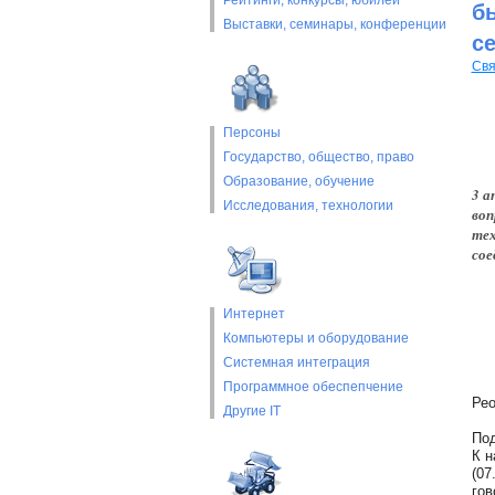
Рейтинги, конкурсы, юбилеи
б
Выставки, cеминары, конференции
с
Свя
Персоны
Государство, общество, право
Образование, обучение
3 а
Исследования, технологии
воп
тех
сое
Интернет
Компьютеры и оборудование
Системная интеграция
Программное обеспепчение
Рео
Другие IT
Под
К н
(07
гов