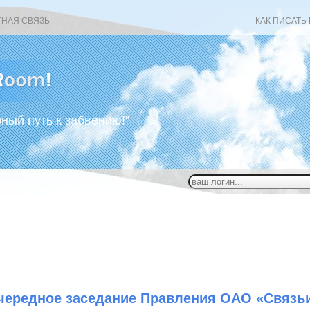
ТНАЯ СВЯЗЬ
КАК ПИСАТЬ
рный путь к забвению!”
чередное заседание Правления ОАО «Связь