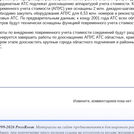
рдинатные АТС подлежат дооснащению аппаратурой учета стоимости. К
ременного учета стоимости (АПУС) уже оснащены 2 млн. декадно-шагов
бходимо закупить оборудование АПУС для 6,53 млн. номеров и реконстр
овых АТС. По предварительным данным, к концу 2001 года АТС всех обл
тров будут технически оснащены функцией повременного учета стоимос
оты по внедрению повременного учета стоимости соединений будут раз
нируется завершить работы по дооснащению АПУС АТС областных, краев
ром этапе дооснастить крупные города областного подчинения и районн
С.
Извините, комментариев пока нет
999-2026 PressRoom
. Материалы на сайте предназначаются для широкого ра
днако, при перепечатке пресс-релизов ссылка на pressroom.ru весьма желател