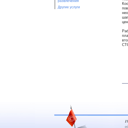
развлечения
Коо
Другие услуги
пов
нео
шаг
цен
Раб
пла
вто
СТ
1
о