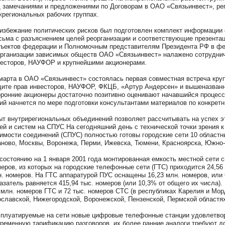
 замечаниями и предложениями по Договорам в ОАО «Связьинвест», ре
региональных рабочих группах.
избежание политических рисков был подготовлен комплект информации
сьма с разъяснением целей реорганизации и соответствующие презентац
ъектов федерации и Полномочным представителям Президента РФ в фед
рганизации зависимых обществ ОАО «Связьинвест» налажено сотруднич
есторов, НАУФОР и крупнейшими акционерами.
марта в ОАО «Связьинвест» состоялась первая совместная встреча кру
ите прав инвесторов, НАУФОР, ФКЦБ, «Артур Андерсен» и вышеназванны
ронние акционеры достаточно позитивно оценивают начавшийся процесс
ий начнется по мере подготовки консультантами материалов по конкрет
т внутрирегиональных объединений позволяет рассчитывать на успех эт
ей и систем на СПУС На сегодняшний день с технической точки зрения 
имости соединений (СПУС) полностью готовы городские сети 10 областн
ново, Москвы, Воронежа, Перми, Ижевска, Тюмени, Красноярска, Южно
состоянию на 1 января 2001 года монтированная емкость местной сети с
еров, из которых на городские телефонные сети (ГТС) приходится 24,56 
. номеров. На ГТС аппаратурой ПУС оснащены 16,23 млн. номеров, или 
азатель равняется 415,94 тыс. номеров (или 10,3% от общего их числа)
 млн. номеров ГТС и 72 тыс. номеров СТС (в республиках Карелия и Мор
славской, Нижегородской, Воронежской, Пензенской, Пермской областях
плуатируемые на сети новые цифровые телефонные станции удовлетво
ременную тарификацию разговоров, их более ранние аналоги требуют до