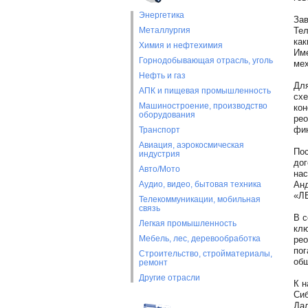
Энергетика
Зав
Металлургия
Тел
как
Химия и нефтехимия
Име
Горнодобывающая отрасль, уголь
мех
Нефть и газ
Для
АПК и пищевая промышленность
схе
Машиностроение, производство
кон
оборудования
рео
фин
Транспорт
Авиация, аэрокосмическая
Пос
индустрия
дог
Авто/Мото
нас
Аудио, видео, бытовая техника
Анд
«ЛВ
Телекоммуникации, мобильная
связь
В с
Легкая промышленность
клю
Мебель, лес, деревообработка
рео
пог
Строительство, стройматериалы,
общ
ремонт
Другие отрасли
К н
Сиб
Дал