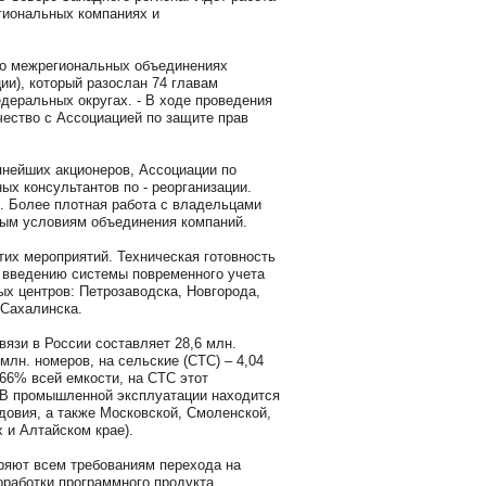
гиональных компаниях и
 о межрегиональных объединениях
ии), который разослан 74 главам
еральных округах. - В ходе проведения
ество с Ассоциацией по защите прав
пнейших акционеров, Ассоциации по
х консультантов по - реорганизации.
. Более плотная работа с владельцами
ным условиям объединения компаний.
их мероприятий. Техническая готовность
к введению системы повременного учета
ых центров: Петрозаводска, Новгорода,
-Сахалинска.
вязи в России составляет 28,6 млн.
млн. номеров, на сельские (СТС) – 4,04
66% всей емкости, на СТС этот
. В промышленной эксплуатации находится
довия, а также Московской, Смоленской,
 и Алтайском крае).
ряют всем требованиям перехода на
работки программного продукта.