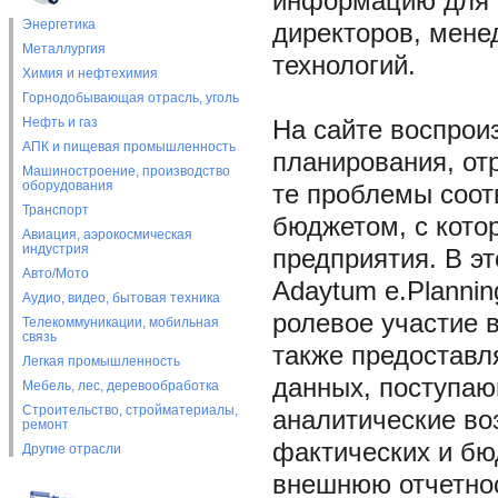
информацию для 
Энергетика
директоров, мене
Металлургия
технологий.
Химия и нефтехимия
Горнодобывающая отрасль, уголь
Нефть и газ
На сайте воспрои
АПК и пищевая промышленность
планирования, от
Машиностроение, производство
оборудования
те проблемы соот
Транспорт
бюджетом, с кото
Авиация, аэрокосмическая
индустрия
предприятия. В э
Авто/Мото
Adaytum e.Plannin
Аудио, видео, бытовая техника
ролевое участие в
Телекоммуникации, мобильная
связь
также предоставл
Легкая промышленность
данных, поступаю
Мебель, лес, деревообработка
Строительство, стройматериалы,
аналитические во
ремонт
фактических и бю
Другие отрасли
внешнюю отчетнос