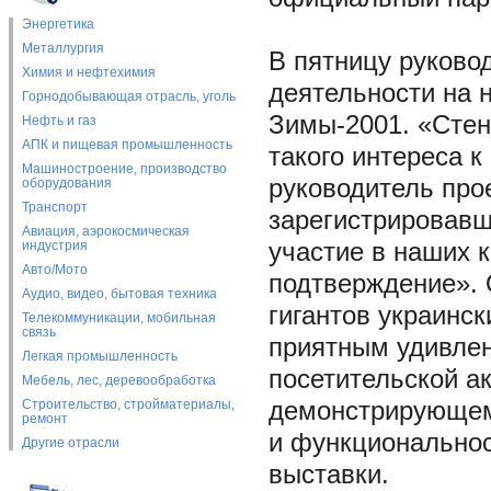
Энергетика
Металлургия
В пятницу руково
Химия и нефтехимия
деятельности на 
Горнодобывающая отрасль, уголь
Зимы-2001. «Стен
Нефть и газ
АПК и пищевая промышленность
такого интереса 
Машиностроение, производство
руководитель про
оборудования
Транспорт
зарегистрировавш
Авиация, аэрокосмическая
индустрия
участие в наших к
Авто/Мото
подтверждение». 
Аудио, видео, бытовая техника
гигантов украинск
Телекоммуникации, мобильная
связь
приятным удивлен
Легкая промышленность
посетительской ак
Мебель, лес, деревообработка
Строительство, стройматериалы,
демонстрирующем 
ремонт
и функциональнос
Другие отрасли
выставки.