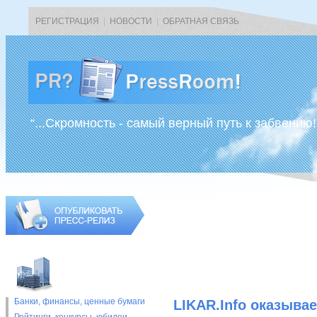
РЕГИСТРАЦИЯ
|
НОВОСТИ
|
ОБРАТНАЯ СВЯЗЬ
“...Скромность - самый верный путь к забвению!
Банки, финансы, ценные бумаги
LIKAR.Info оказыва