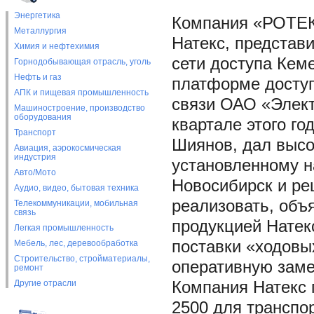
Энергетика
Компания «РОТЕК
Металлургия
Натекс, представ
Химия и нефтехимия
сети доступа Кем
Горнодобывающая отрасль, уголь
Нефть и газ
платформе доступ
АПК и пищевая промышленность
связи ОАО «Элект
Машиностроение, производство
оборудования
квартале этого го
Транспорт
Шиянов, дал высо
Авиация, аэрокосмическая
индустрия
установленному н
Авто/Мото
Новосибирск и ре
Аудио, видео, бытовая техника
реализовать, объ
Телекоммуникации, мобильная
связь
продукцией Натекс
Легкая промышленность
поставки «ходовы
Мебель, лес, деревообработка
Строительство, стройматериалы,
оперативную заме
ремонт
Другие отрасли
Компания Натекс 
2500 для транспо