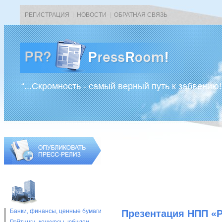
РЕГИСТРАЦИЯ
|
НОВОСТИ
|
ОБРАТНАЯ СВЯЗЬ
“...Скромность - самый верный путь к забвению!
Банки, финансы, ценные бумаги
Презентация НПП «Р