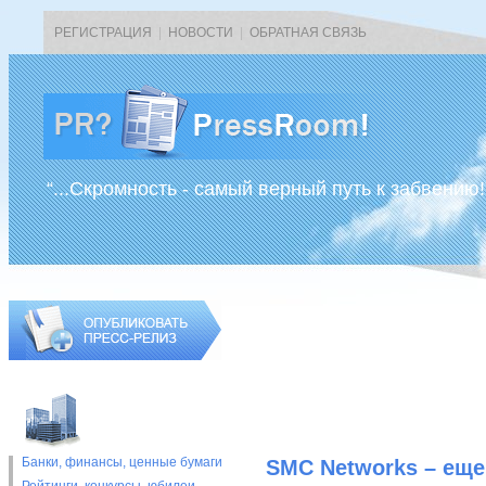
РЕГИСТРАЦИЯ
|
НОВОСТИ
|
ОБРАТНАЯ СВЯЗЬ
“...Скромность - самый верный путь к забвению!
Банки, финансы, ценные бумаги
SMC Networks – еще