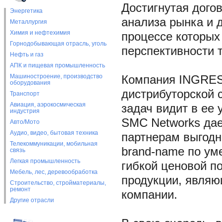
Достигнутая дого
Энергетика
анализа рынка и 
Металлургия
Химия и нефтехимия
процессе которых
Горнодобывающая отрасль, уголь
перспективности т
Нефть и газ
АПК и пищевая промышленность
Машиностроение, производство
Компания INGRES
оборудования
дистрибуторской с
Транспорт
Авиация, аэрокосмическая
задач видит в ее
индустрия
SMC Networks да
Авто/Мото
Аудио, видео, бытовая техника
партнерам выгодн
Телекоммуникации, мобильная
brand-name по ум
связь
Легкая промышленность
гибкой ценовой п
Мебель, лес, деревообработка
продукции, являю
Строительство, стройматериалы,
ремонт
компании.
Другие отрасли