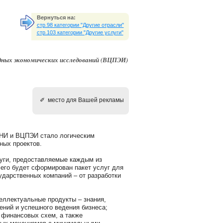
Вернуться на:
стр.98 категории "Другие отрасли"
стр.103 категории "Другие услуги"
дных экономических исследований (ВЦПЭИ)
✐ место для Вашей рекламы
ЮНИ и ВЦПЭИ стало логическим
ных проектов.
луги, предоставляемые каждым из
чего будет сформирован пакет услуг для
ударственных компаний – от разработки
еллектуальные продукты – знания,
ений и успешного ведения бизнеса;
 финансовых схем, а также