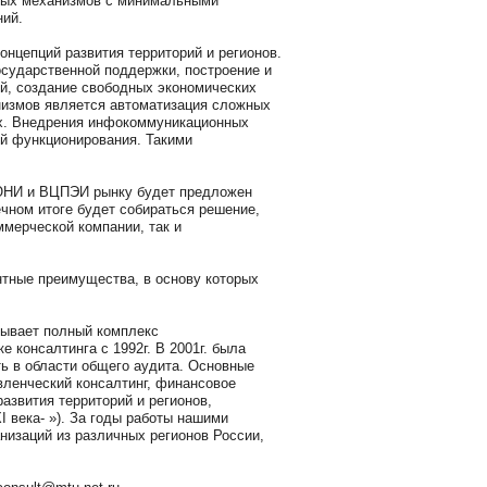
ных механизмов с минимальными
ий.
нцепций развития территорий и регионов.
осударственной поддержки, построение и
ий, создание свободных экономических
измов является автоматизация сложных
ах. Внедрения инфокоммуникационных
й функционирования. Такими
 ЮНИ и ВЦПЭИ рынку будет предложен
ечном итоге будет собираться решение,
мерческой компании, так и
нтные преимущества, в основу которых
зывает полный комплекс
 консалтинга с 1992г. В 2001г. была
 в области общего аудита. Основные
вленческий консалтинг, финансовое
азвития территорий и регионов,
 века- »). За годы работы нашими
низаций из различных регионов России,