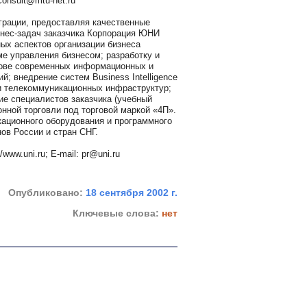
consult@mtu-net.ru
грации, предоставляя качественные
изнес-задач заказчика Корпорация ЮНИ
ых аспектов организации бизнеса
е управления бизнесом; разработку и
нове современных информационных и
; внедрение систем Business Intelligence
и телекоммуникационных инфраструктур;
ие специалистов заказчика (учебный
нной торговли под торговой маркой «4П».
ционного оборудования и программного
ов России и стран СНГ.
www.uni.ru; E-mail: pr@uni.ru
Опубликовано:
18 сентября 2002 г.
Ключевые слова:
нет