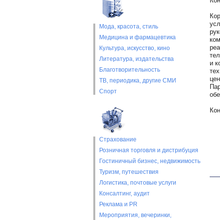
Кон
Кор
усл
Мода, красота, стиль
рук
Медицина и фармацевтика
ком
реа
Культура, искусство, кино
тел
Литература, издательства
и к
Благотворительность
тех
цен
ТВ, периодика, другие СМИ
Пар
Спорт
обе
Кон
Страхование
Розничная торговля и дистрибуция
Гостиничный бизнес, недвижимость
Туризм, путешествия
Логистика, почтовые услуги
Консалтинг, аудит
Реклама и PR
Мероприятия, вечеринки,