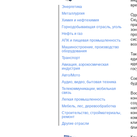
инф
вре
Энергетика
Металлургия
Одн
Сюд
Химия и нефтехимия
пра
Горнодобывающая отрасль, уголь
зон
Нефть и газ
про
сис
АПК и пищевая промышленность
воз
Машиностроение, производство
оборудования
Так
Транспорт
еди
иде
Авиация, аэрокосмическая
индустрия
гос
Авто/Мото
Сов
Аудио, видео, бытовая техника
буд
Телекоммуникации, мобильная
связь
Вос
кон
Легкая промышленность
соз
Мебель, лес, деревообработка
нап
кон
Строительство, стройматериалы,
ремонт
ком
кли
Другие отрасли
бли