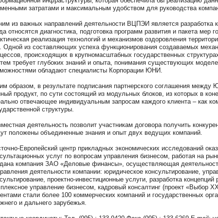
ормационной инфраструктуры, которая обеспечила бы реализацию дан
менными затратами и максимальным удобством для руководства компан
им из важных направлений деятельности ВЦПЭИ является разработка ко
а относятся диагностика, подготовка программ развития и пакета мер г
ктическая реализация технологий и механизмов оздоровления территор
. Одной из составляющих успеха функционирования создаваемых механ
цессов, происходящих в крупномасштабных государственных структур
тем требует глубоких знаний и опыта, понимания существующих моделе
можностями обладают специалисты Корпорации ЮНИ.
им образом, в результате подписания партнерского соглашения между
ный продукт, по сути состоящий из модульных блоков, из которых в кон
ально отвечающее индивидуальным запросам каждого клиента – как ком
ударственной структуры.
местная деятельность позволит участникам договора получить конкуре
ут положены объединенные знания и опыт двух ведущих компаний.
точно-Европейский центр прикладных экономических исследований ока
сультационных услуг по вопросам управления бизнесом, работая на рынке
дана компания ЗАО «Деловые финансы», осуществляющая деятельность
равления деятельности компании: юридическое консультирование, упра
сультирование, проектно-инвестиционные услуги, разработка концепций р
плексное управление бизнесом, кадровый консалтинг (проект «Выбор XXI
ентами стали более 100 коммерческих компаний и государственных орга
жнего и дальнего зарубежья.