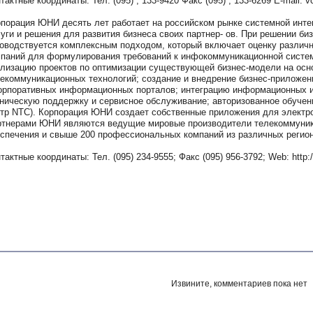
тактные координаты: Тел. (095) ; 133-9420 Факс (095) ; 133-6269 E-mail: v
порация ЮНИ десять лет работает на российском рынке системной инте
уги и решения для развития бизнеса своих партнер- ов. При решении б
оводствуется комплексным подходом, который включает оценку различн
паний для формулирования требований к инфокоммуникационной систем
лизацию проектов по оптимизации существующей бизнес-модели на ос
екоммуникационных технологий; создание и внедрение бизнес-приложений
орпоративных информационных порталов; интеграцию информационных 
ническую поддержку и сервисное обслуживание; авторизованное обучен
тр NTC). Корпорация ЮНИ создает собственные приложения для электро
тнерами ЮНИ являются ведущие мировые производители телекоммуника
спечения и свыше 200 профессиональных компаний из различных регион
тактные координаты: Тел. (095) 234-9555; Факс (095) 956-3792; Web: http://
Извините, комментариев пока нет