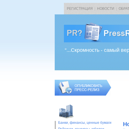
РЕГИСТРАЦИЯ
|
НОВОСТИ
|
ОБРА
“...Скромность - самый ве
Банки, финансы, ценные бумаги
Н