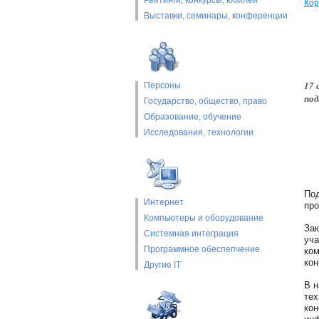
Рейтинги, конкурсы, юбилеи
Ко
Выставки, cеминары, конференции
17 
Персоны
под
Государство, общество, право
Образование, обучение
Исследования, технологии
Под
Интернет
про
Компьютеры и оборудование
Зак
Системная интеграция
уча
Программное обеспепчение
ком
кон
Другие IT
В н
тех
кон