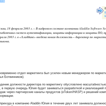
ddin
В
с
с
ква, 18 февраля 2003 г. – В кадровом составе компании Aladdin Software Secur
работчика систем аутентификации, защиты информации и защиты ПО, пр
раля 2003 г. в «Аладдине» введена новая должность – директор по маркет
ькова.
овременно отдел маркетинга был усилен новым менеджером по маркети
ья Ботвинников).
дение должности директора по маркетингу обусловлено масштабностью
, в первую очередь Юлия будет заниматься разработкой и реализацией
даж через партнерские каналы продуктов (eToken/HASP) и решений ком
формации.
прихода в компанию Aladdin Юлия в течение двух лет занимала должност