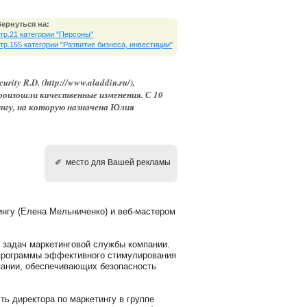
ернуться на:
тр.21 категории "Персоны"
тр.155 категории "Развитие бизнеса, инвестиции"
ity R.D. (http://www.aladdin.ru/),
оизошли качественные изменения. С 10
ингу, на которую назначена Юлия
✐ место для Вашей рекламы
нгу (Елена Мельниченко) и веб-мастером
 задач маркетинговой службы компании.
 программы эффективного стимулирования
пании, обеспечивающих безопасность
ь директора по маркетингу в группе