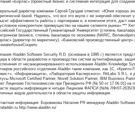
паний «Борлас» (проектный бизнес и системная интеграция для создани
еральный директор компании Сергей Груздев отметил: «Юлия хорошо зн
ретической базой. Надеюсь, что все это вкупе с ее энергией обеспечит
ысит эффективность работы с партнерами и, в конечном итоге, даст на
условное конкурентное преимущество на нашем сегменте рынка».*** Хи
сийский Государственный Гуманитарный Университет (степень бакалавр
ктронном бизнесе, степень бакалавра по экономике (NARIC, Великобрита
рлас» (директор по маркетингу), «Банковский производственный центр» 
cewaterhouseCoopers.
пания Aladdin Software Security R.D. (основана в 1995 г.) является пре
ера в области разработки и производства систем аутентификации, защ
спечения от несанкционированного использования Aladdin Knowledge Sy
тнеров российского отделения Aladdin такие компании, как 1С, «Крипто-
вис+», «Информзащита», «Лаборатория Касперского», RitLabs S.R.L. и др.
тусы Microsoft Certified Partner, Novell Solution Partner, IBM Business Par
ет Лицензию Гостехкомиссии при Президенте РФ (№ 50 от 17.06.01) на 
асти защиты информации и четыре Лицензии ФАПСИ (№№ ЛФ/07-2635/38 
личных видов деятельности в области защиты информации.
тактная информация: Боровикова Наталия PR менеджер Aladdin Software Se
aladdin.ru http://www.aladdin.ru/