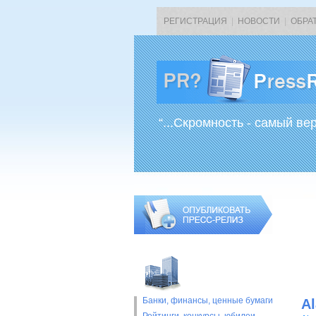
РЕГИСТРАЦИЯ
|
НОВОСТИ
|
ОБРА
“...Скромность - самый ве
Банки, финансы, ценные бумаги
A