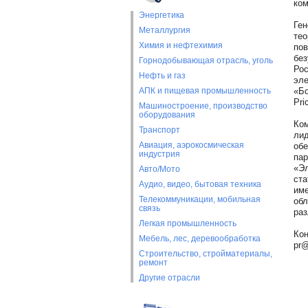
ком
Энергетика
Ген
Металлургия
тео
Химия и нефтехимия
пов
без
Горнодобывающая отрасль, уголь
Рос
Нефть и газ
эле
АПК и пищевая промышленность
«Бо
Pri
Машиностроение, производство
оборудования
Ком
Транспорт
лид
Авиация, аэрокосмическая
обе
индустрия
пар
«Эл
Авто/Мото
ста
Аудио, видео, бытовая техника
име
Телекоммуникации, мобильная
обл
связь
раз
Легкая промышленность
Кон
Мебель, лес, деревообработка
pr@
Строительство, стройматериалы,
ремонт
Другие отрасли