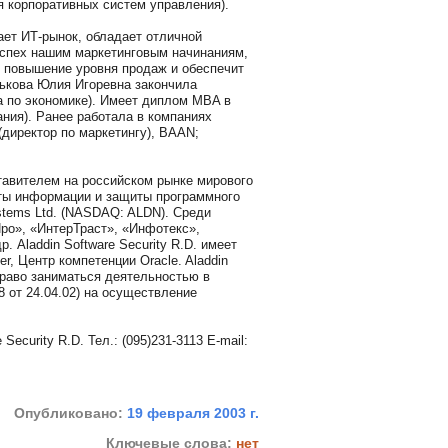
я корпоративных систем управления).
ает ИТ-рынок, обладает отличной
 успех нашим маркетинговым начинаниям,
м повышение уровня продаж и обеспечит
тькова Юлия Игоревна закончила
а по экономике). Имеет диплом MBA в
ния). Ранее работала в компаниях
(директор по маркетингу), BAAN;
дставителем на российском рынке мирового
иты информации и защиты программного
stems Ltd. (NASDAQ: ALDN). Среди
Про», «ИнтерТраст», «Инфотекс»,
 Aladdin Software Security R.D. имеет
tner, Центр компетенции Oracle. Aladdin
право заниматься деятельностью в
от 24.04.02) на осуществление
curity R.D. Тел.: (095)231-3113 E-mail:
Опубликовано:
19 февраля 2003 г.
Ключевые слова:
нет