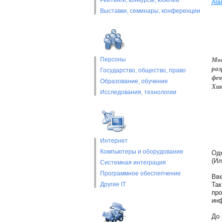
Рейтинги, конкурсы, юбилеи
Ala
Выставки, cеминары, конференции
Мос
Персоны
раз
Государство, общество, право
фев
Образование, обучение
Хит
Исследования, технологии
Интернет
Компьютеры и оборудование
Одн
(Ил
Системная интеграция
Программное обеспепчение
Вве
Другие IT
Так
про
ин
До 