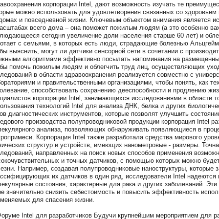
авоохранения корпорации Intel, дают возможность изучать те преимуще
орые можно использовать для удовлетворения связанных со здоровьем 
домах и повседневной жизни. Ключевым объектом внимания является ис
асштабах всего дома – она поможет пожилым людям (а это особенно важ
людающееся сегодня увеличение доли населения старше 60 лет) и облегч
отает с семьями, в которых есть люди, страдающие болезнью Альцгейме
бы выяснить, могут ли датчики сенсорной сети в сочетании с произво
жными алгоритмами эффективно посылать напоминания на размещенные
бы помочь пожилым людям и облегчить труд лиц, осуществляющих уход
ледований в области здравоохранения реализуется совместно с универ
ораториями и правительственными организациями, чтобы понять, как те
олевание, способствовать сохранению дееспособности и продлению жизн
циалистов корпорации Intel, занимающихся исследованиями в области т
ользования технологий Intel для анализа ДНК, белка и других биологич
ов диагностических инструментов, которые позволят улучшить состояни
едового производства полупроводниковой продукции корпорация Intel ра
екулярного анализа, позволяющих обнаруживать появляющиеся в проце
ропримеси. Корпорация Intel также разработала средства мирового уров
ических структур и устройств, имеющих нанометровые - размеры. Точна
ледований, направленных на поиск новых способов применения возможн
окочувствительных и точных датчиков, с помощью которых можно будет
езни. Например, создавая полупроводниковые наноструктуры, которые 
ссифицирующих их датчиков в один ряд, исследователи Intel надеются 
екулярные состояния, характерные для рака и других заболеваний. Эти
е значительно снизить себестоимость и повысить эффективность испол
меняемых для спасения жизни.
оруме Intel для разработчиков Будучи крупнейшим мероприятием для р