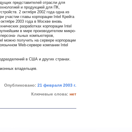
ведущих представителей отрасли для
ехнологией и продукцией для ПК,
тройств. 2 октября 2002 года одна из
и участии главы корпорации Intel Крейга
октябре 2003 года в Москве вновь
хнических разработках корпорации Intel
я крупнейшим в мире производителем микро-
 персона- льных компьютеров,
el можно получить на сервере корпорации
скоязычном Web-сервере компании Intel
подразделений в США и других странах.
аконных владельцев.
Опубликовано:
21 февраля 2003 г.
Ключевые слова:
нет