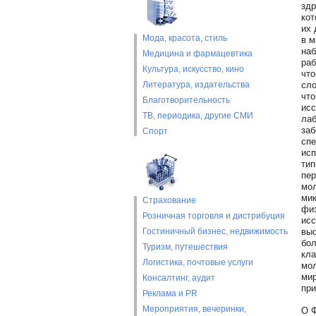
здр
кот
их 
Мода, красота, стиль
в м
наб
Медицина и фармацевтика
раб
Культура, искусство, кино
что
Литература, издательства
сло
что
Благотворительность
исс
ТВ, периодика, другие СМИ
лаб
заб
Спорт
спе
исп
тип
пер
мол
мик
Страхование
физ
Розничная торговля и дистрибуция
исс
Гостиничный бизнес, недвижимость
выс
бол
Туризм, путешествия
кла
Логистика, почтовые услуги
мол
мир
Консалтинг, аудит
при
Реклама и PR
Мероприятия, вечеринки,
О Ф