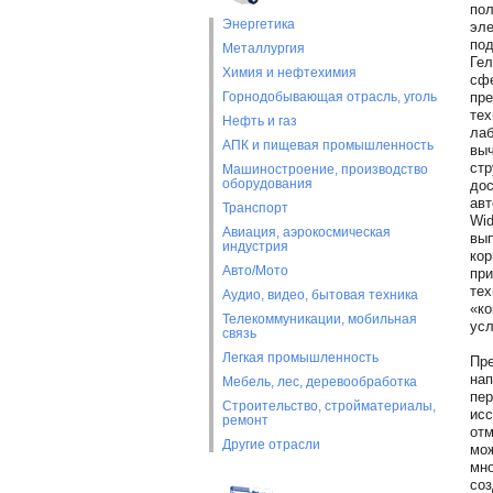
пол
Энергетика
эле
под
Металлургия
Гел
Химия и нефтехимия
сфе
Горнодобывающая отрасль, уголь
пре
тех
Нефть и газ
лаб
АПК и пищевая промышленность
выч
стр
Машиностроение, производство
оборудования
дос
авт
Транспорт
Wid
Авиация, аэрокосмическая
вып
индустрия
кор
Авто/Мото
при
тех
Аудио, видео, бытовая техника
«ко
Телекоммуникации, мобильная
усл
связь
Легкая промышленность
Пре
нап
Мебель, лес, деревообработка
пер
Строительство, стройматериалы,
исс
ремонт
отм
Другие отрасли
мож
мно
соз