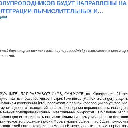
ОЛУПРОВОДНИКОВ БУДУТ НАПРАВЛЕНЫ НА
НТЕГРАЦИИ ВЫЧИСЛИТЕЛЬНЫХ И…
print
вный директор по технологиям корпорации Intel рассказывает о новых п
нологий.
УМ INTEL ДЛЯ РАЗРАБОТЧИКОВ, САН-ХОСЕ, шт. Калифорния, 21 феврал
уме Intel для разработчиков Патрик Гелсингер (Patrick Gelsinger), вице-
нологиям корпорации Intel, рассказал о планах корпорации по ускорени
муникационных технологий за счет проведения перспективных исследова
менения полупроводниковых интегральных микросхем. По словам Гелсин
воляющие интегрировать вычислительные и коммуникационные функции
ктическое воплощение закона Мура в новые сферы, что будет приносит
ьзователей еще в течение, по меньшей мере, десяти лет. «Мы представ