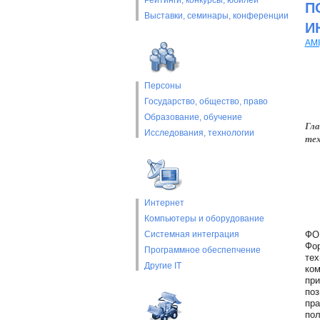
Рейтинги, конкурсы, юбилеи
П
Выставки, cеминары, конференции
И
AMI
Персоны
Государство, общество, право
Образование, обучение
Гла
Исследования, технологии
тех
Интернет
Компьютеры и оборудование
Системная интеграция
ФОР
Фор
Программное обеспепчение
тех
Другие IT
ком
при
поз
пра
пол