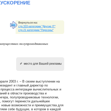
 УСКОРЕНИЕ
Вернуться на:
стр.333 категории "Другие IT"
стр.21 категории "Персоны"
реимуществах полупроводниковых
✐ место для Вашей рекламы
я 2003 г. – В своем выступлении на
президент и главный директор по
ю процесса интеграции вычислительных и
ний в области производства и
гера, полупроводниковые технологии,
, помогут перенести дальнейшее
ь новые возможности и преимущества для
ляем себе будущее, в котором в каждой