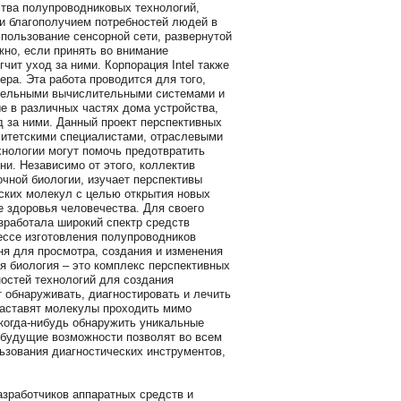
ства полупроводниковых технологий,
и благополучием потребностей людей в
пользование сенсорной сети, развернутой
но, если принять во внимание
ит уход за ними. Корпорация Intel также
ра. Эта работа проводится для того,
дительными вычислительными системами и
 в различных частях дома устройства,
 за ними. Данный проект перспективных
ситетскими специалистами, отраслевыми
хнологии могут помочь предотвратить
и. Независимо от этого, коллектив
очной биологии, изучает перспективы
еских молекул с целью открытия новых
е здоровья человечества. Для своего
зработала широкий спектр средств
ссе изготовления полупроводников
ня для просмотра, создания и изменения
я биология – это комплекс перспективных
остей технологий для создания
 обнаруживать, диагностировать и лечить
заставят молекулы проходить мимо
когда-нибудь обнаружить уникальные
 будущие возможности позволят во всем
ьзования диагностических инструментов,
азработчиков аппаратных средств и