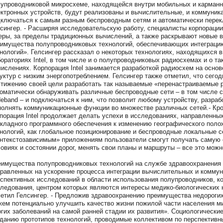
упроводниковой микросхеме, находящейся внутри мобильных и карманн
ктронных устройств, будут реализованы и вычислительные, и коммуник
ключаться к самым разным беспроводным сетям и автоматически перек
сингер. - Расширяя исследовательскую работу, специалисты корпорации 
ры, за пределы традиционных вычислений, а также раскрывают новые 
имущества полупроводниковых технологий, обеспечивающих интеграци
нологий». Гелсингер рассказал о некоторых технологиях, находящихся в
ораториях Intel, в том числе и о полупроводниковых радиосхемах и о т
ислениях. Корпорация Intel занимается разработкой радиосхем на осно
уктур с низким энергопотреблением. Гелсингер также отметил, что сегодн
тижению своей цели разработать так называемые «перенастраиваемые 
оматически обнаруживать различные беспроводные сети – в том числе ста
eband – и подключаться к ним, что позволит любому устройству, разраб
олнять коммуникационные функции во множестве различных сетей.- Кром
порация Intel продолжает делать успехи в исследованиях, направленны
кладного программного обеспечения к изменению географического полож
нологий, как глобальное позиционирование и беспроводные локальные с
нтекстозависимым» приложениям пользователи смогут получать самую
овиях и состоянии дорог, менять свои планы и маршруты – все это можн
имущества полупроводниковых технологий на службе здравоохранения
равленных на ускорение процесса интеграции вычислительных и комму
спективных исследований в области использования полупроводников, ко
ледования, центром которых являются интересы медико-биологических н
етил Гелсингер. - Предложив здравоохранению преимущества недороги
ем потенциально улучшить качество жизни пожилой части населения м
гих заболеваний на самой ранней стадии их развития». Социологически
данию прототипов технологий, проводимые коллективом по перспективн