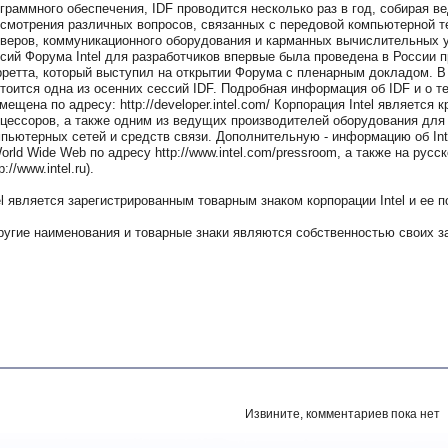
граммного обеспечения, IDF проводится несколько раз в год, собирая 
смотрения различных вопросов, связанных с передовой компьютерной т
веров, коммуникационного оборудования и карманных вычислительных ус
сий Форума Intel для разработчиков впервые была проведена в России пр
ретта, который выступил на открытии Форума с пленарным докладом. В 
тоится одна из осенних сессий IDF. Подробная информация об IDF и о те
мещена по адресу: http://developer.intel.com/ Корпорация Intel являетс
цессоров, а также одним из ведущих производителей оборудования для
пьютерных сетей и средств связи. Дополнительную - информацию об Int
orld Wide Web по адресу http://www.intel.com/pressroom, а также на рус
p://www.intel.ru).
el является зарегистрированным товарным знаком корпорации Intel и ее 
ругие наименования и товарные знаки являются собственностью своих з
Извините, комментариев пока нет