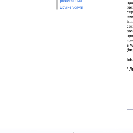
развлечения
про
рас
Другие услуги
сер
сес
Бар
сос
раз
про
ком
в W
(htt
Int
* Д