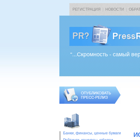
РЕГИСТРАЦИЯ
|
НОВОСТИ
|
ОБРА
“...Скромность - самый ве
Банки, финансы, ценные бумаги
И