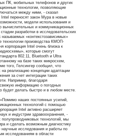
ых ПК, мобильных телефонов и других
ационные технологии, позволяющие
лючаться между ними, - сказал
Intel переносят закон Мура в новые
возможности, модели использования и
ю вычислительных и коммуникационных
 стадии разработки в исследовательских
ак называемых «контекстозависимых»
ве технологии производства КМОП-
я корпорация Intel очень близка к
радиосхемы», которые смогут
ндарта 802.11, Bluetooth и Ultra
отанному на базе таких микросхем,
е того, Гелсингер сообщил, что
х на реализацию концепции адаптации
ения за счет интеграции таких
ети. Например, благодаря
 свежую информацию о погодных
о будет делать быстро и в любом месте.
 «Помимо наших постоянных усилий,
никационных технологий с помощью
рпорация Intel активно расширяет
аук и индустрии здравоохранения, -
х полупроводниковых технологий, мы
ира и сделать возможным диагностику
е научные исследования и работы по
ым исследованиям в области