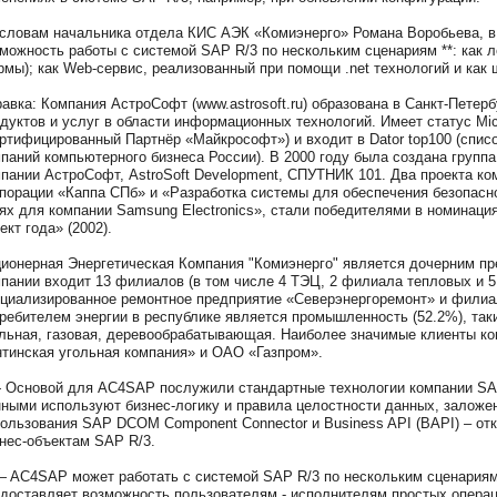
словам начальника отдела КИС АЭК «Комиэнерго» Романа Воробьева, в
можность работы с системой SAP R/3 по нескольким сценариям **: как л
мы); как Web-сервис, реализованный при помощи .net технологий и как
авка: Компания АстроСофт (www.astrosoft.ru) образована в Санкт-Петерб
дуктов и услуг в области информационных технологий. Имеет статус Micros
ртифицированный Партнёр «Майкрософт») и входит в Dator top100 (спи
паний компьютерного бизнеса России). В 2000 году была создана групп
пании АстроСофт, AstroSoft Development, СПУТНИК 101. Два проекта ко
порации «Каппа СПб» и «Разработка системы для обеспечения безопасн
ях для компании Samsung Electronics», стали победителями в номинац
ект года» (2002).
ионерная Энергетическая Компания "Комиэнерго" является дочерним п
пании входит 13 филиалов (в том числе 4 ТЭЦ, 2 филиала тепловых и 5 
циализированное ремонтное предприятие «Северэнергоремонт» и филиа
ребителем энергии в республике является промышленность (52.2%), та
льная, газовая, деревообрабатывающая. Наиболее значимые клиенты к
тинская угольная компания» и ОАО «Газпром».
 Основой для AC4SAP послужили стандартные технологии компании SAP
ными используют бизнес-логику и правила целостности данных, заложен
ользования SAP DCOM Component Connector и Business API (BAPI) – отк
нес-объектам SAP R/3.
— AC4SAP может работать с системой SAP R/3 по нескольким сценариям
доставляет возможность пользователям - исполнителям простых операц