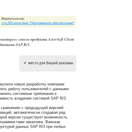
Вернуться на:
стр.283 категории "Программное обеспепчение"
нерго» своего продукта AstroSoft Client
 данными SAP R/3.
✐ место для Вашей рекламы
купили новую разработку компании
тить работу пользователей с данными
низить системные требования к
оимость владения системой SAP R/3.
 сравнению с предыдущей версией
закций, автоматически создавая ряд
торой версии существует возможность
ограммистами заказчика. Важным
руктурой данных SAP R/3 при любых