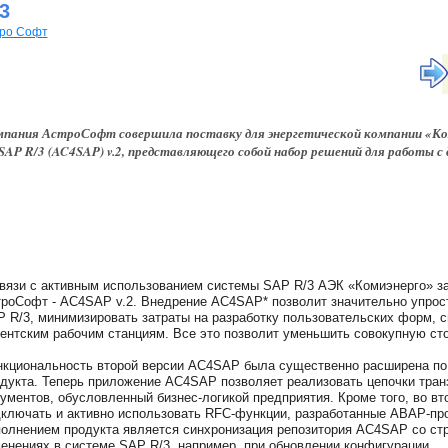
3
ро Софт
пания АстроСофт совершила поставку для энергетической компании «Комиэ
 SAP R/3 (AC4SAP) v.2, представляющего собой набор решений для работы с
вязи с активным использованием системы SAP R/3 АЭК «Комиэнерго» за
роСофт - AC4SAP v.2. Внедрение AC4SAP* позволит значительно упрос
 R/3, минимизировать затраты на разработку пользовательских форм, с
ентским рабочим станциям. Все это позволит уменьшить совокупную ст
кциональность второй версии AC4SAP была существенно расширена по
дукта. Теперь приложение AC4SAP позволяет реализовать цепочки тран
ументов, обусловленный бизнес-логикой предприятия. Кроме того, во в
ключать и активно использовать RFC-функции, разработанные ABAP-пр
олнением продукта является синхронизация репозитория AC4SAP со ст
енениях в системе SAP R/3, например, при обновлении конфигурации.