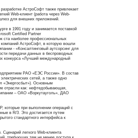
 разработке АстроСофт также привлекает
егкий Web-клиент (работа через Web-
 шлюз для внешних приложений.
урге в 1991 году и занимается поставкой
oft Certified Partner
сок ста наиболее профессиональных
а компаний АстроСофт, в которую вошли
мпании - «Консалтинговый аутсорсинг для
ости передачи данных в беспроводных
иях конкурса «Лучший международный
редприятием РАО «ЕЭС России». В состав
электрических сетей, а также одно
л «Энергосбыт»). Основным
кие отрасли как: нефтедобывающая,
омпании – ОАО «Воркутауголь», ДАО
, которые при выполнении операций с
ные в R/3. Это достигается путем
рытого стандартного интерфейса к
. Сценарий легкого Web-клиента
ий, требующих тем не менее доступа к