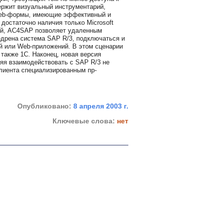
ржит визуальный инструментарий,
 Web-формы, имеющие эффективный и
достаточно наличия только Microsoft
огий, AC4SAP позволяет удаленным
недрена система SAP R/3, подключаться и
 или Web-приложений. В этом сценарии
 также 1С. Наконец, новая версия
я взаимодействовать с SAP R/3 не
лиента специализированным пр-
Опубликовано:
8 апреля 2003 г.
Ключевые слова:
нет