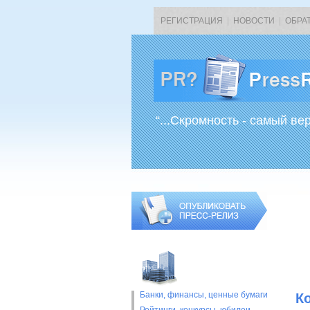
РЕГИСТРАЦИЯ
|
НОВОСТИ
|
ОБРА
“...Скромность - самый ве
Банки, финансы, ценные бумаги
Ко