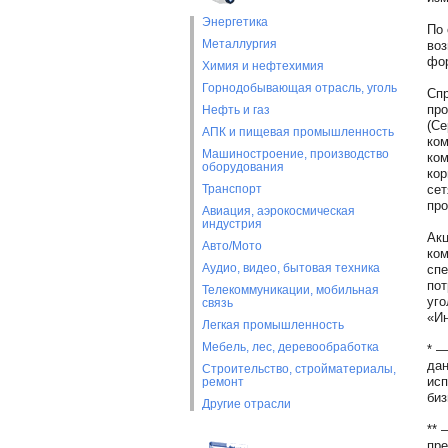
Энергетика
По 
Металлургия
воз
фор
Химия и нефтехимия
Горнодобывающая отрасль, уголь
Спр
про
Нефть и газ
(Се
АПК и пищевая промышленность
ком
Машиностроение, производство
ком
оборудования
кор
Транспорт
сет
про
Авиация, аэрокосмическая
индустрия
Акц
Авто/Мото
ком
Аудио, видео, бытовая техника
спе
пот
Телекоммуникации, мобильная
уго
связь
«Ин
Легкая промышленность
Мебель, лес, деревообработка
* —
дан
Строительство, стройматериалы,
исп
ремонт
биз
Другие отрасли
** 
пре