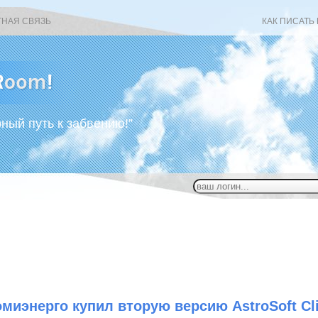
ТНАЯ СВЯЗЬ
КАК ПИСАТЬ
рный путь к забвению!”
миэнерго купил вторую версию AstroSoft Cli