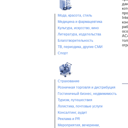
дан
кот
про
Мода, красота, стиль
Int
Медицина и фармацевтика
кон
раб
Культура, искусство, кино
осо
Литература, издательства
AC4
тол
Благотворительность
огр
ТВ, периодика, другие СМИ
Спорт
Страхование
Розничная торговля и дистрибуция
Гостиничный бизнес, недвижимость
Туризм, путешествия
Логистика, почтовые услуги
Консалтинг, аудит
Реклама и PR
Мероприятия, вечеринки,