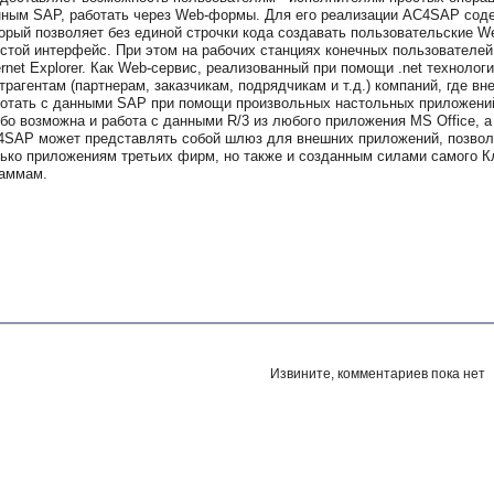
ным SAP, работать через Web-формы. Для его реализации AC4SAP соде
орый позволяет без единой строчки кода создавать пользовательские
стой интерфейс. При этом на рабочих станциях конечных пользователей 
ernet Explorer. Как Web-сервис, реализованный при помощи .net технол
трагентам (партнерам, заказчикам, подрядчикам и т.д.) компаний, где в
отать с данными SAP при помощи произвольных настольных приложений
бо возможна и работа с данными R/3 из любого приложения MS Office, а
SAP может представлять собой шлюз для внешних приложений, позволя
ько приложениям третьих фирм, но также и созданным силами самого К
аммам.
Извините, комментариев пока нет