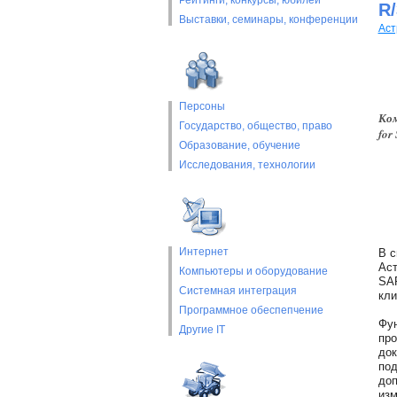
Рейтинги, конкурсы, юбилеи
R/
Выставки, cеминары, конференции
Аст
Персоны
Ком
Государство, общество, право
for
Образование, обучение
Исследования, технологии
Интернет
В с
Аст
Компьютеры и оборудование
SAP
Системная интеграция
кли
Программное обеспепчение
Фун
Другие IT
про
док
под
доп
изм