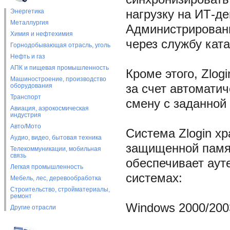
Энергетика
нагрузку на ИТ-д
Металлургия
Администрировани
Химия и нефтехимия
через службу ката
Горнодобывающая отрасль, уголь
Нефть и газ
АПК и пищевая промышленность
Кроме этого, Zlog
Машиностроение, производство
оборудования
за счет автомати
Транспорт
смену с заданной
Авиация, аэрокосмическая
индустрия
Авто/Мото
Система Zlogin хр
Аудио, видео, бытовая техника
защищенной памят
Телекоммуникации, мобильная
связь
обеспечивает аут
Легкая промышленность
системах:
Мебель, лес, деревообработка
Строительство, стройматериалы,
ремонт
Windows 2000/2003
Другие отрасли