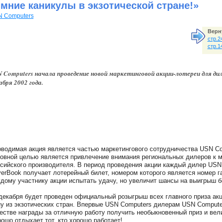
имние каникулы в экзотической стране!»
 Computers
Верн
стр.2
стр.1
 Computers начала проведение новой маркетинговой акции-лотереи для ди
абря 2002 года.
водимая акция является частью маркетингового сотрудничества USN Co
овной целью является привлечение внимания региональных дилеров к 
сийского производителя. В период проведения акции каждый дилер USN 
erBook получает лотерейный билет, номером которого является номер га
дому участнику акции испытать удачу, но увеличит шансы на выигрыш 
декабря будет проведен официальный розыгрыш всех главного приза акци
у из экзотических стран. Впервые USN Computers дилерам USN Compute
естве награды за отличную работу получить необыкновенный приз и вел
ошо отдыхает тот, кто хорошо работает!