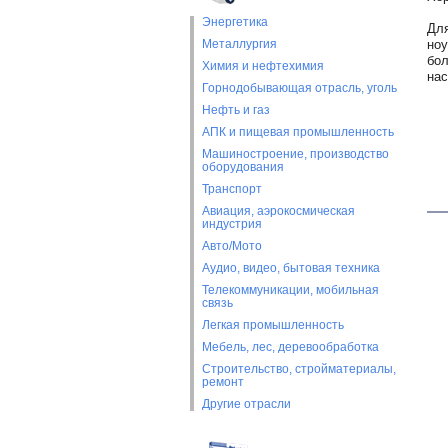
Энергетика
Для
Металлургия
ноу
бол
Химия и нефтехимия
нас
Горнодобывающая отрасль, уголь
Нефть и газ
АПК и пищевая промышленность
Машиностроение, производство
оборудования
Транспорт
Авиация, аэрокосмическая
индустрия
Авто/Мото
Аудио, видео, бытовая техника
Телекоммуникации, мобильная
связь
Легкая промышленность
Мебель, лес, деревообработка
Строительство, стройматериалы,
ремонт
Другие отрасли