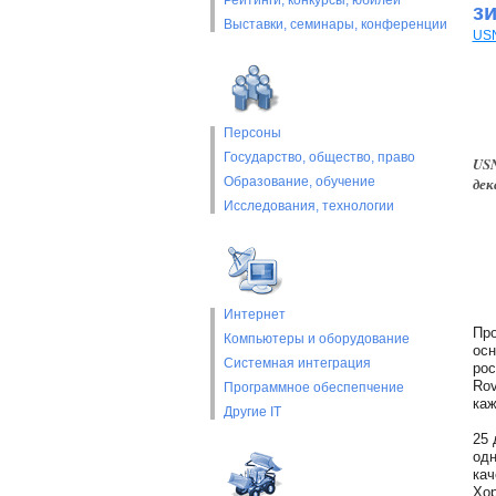
Рейтинги, конкурсы, юбилеи
з
Выставки, cеминары, конференции
USN
Персоны
Государство, общество, право
USN
Образование, обучение
дек
Исследования, технологии
Интернет
Про
Компьютеры и оборудование
осн
Системная интеграция
рос
Rov
Программное обеспепчение
каж
Другие IT
25 
одн
кач
Хор