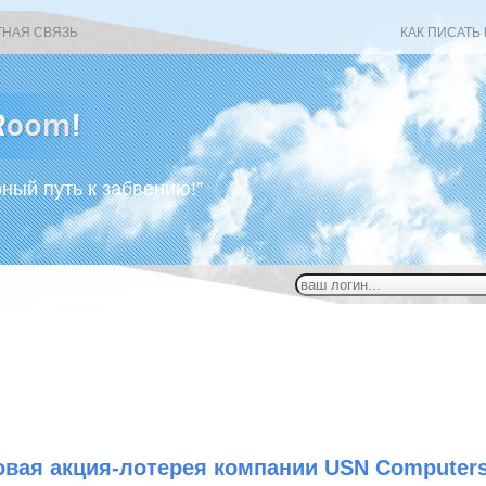
ТНАЯ СВЯЗЬ
КАК ПИСАТЬ
рный путь к забвению!”
овая акция-лотерея компании USN Computer