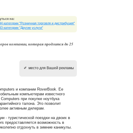
уться на:
44 категории "Розничная торговля и дистрибуция"
43 категории "Другие услуги"
леров компании, которая продлится до 25
✐ место для Вашей рекламы
mputers и компании RoverBook. Ее
мобильным компьютерам известного
Computers при покупке ноутбука
рантийного талона. Это позволит
более активным дилерам.
и - туристической поездки на двоих в
rs предоставляется возможность в
иколепно отдохнуть в зимние каникулы.