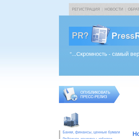
РЕГИСТРАЦИЯ
|
НОВОСТИ
|
ОБРА
“...Скромность - самый ве
Банки, финансы, ценные бумаги
Н