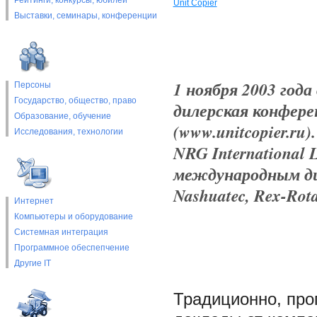
Рейтинги, конкурсы, юбилеи
Unit Copier
Выставки, cеминары, конференции
1 ноября 2003 год
Персоны
Государство, общество, право
дилерская конфере
Образование, обучение
(www.unitcopier.r
Исследования, технологии
NRG International 
международным ди
Nashuatec, Rex-Rota
Интернет
Компьютеры и оборудование
Системная интеграция
Программное обеспепчение
Другие IT
Традиционно, про