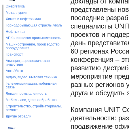
доклады от компан
Энергетика
представлены нов
Металлургия
последние разраб
Химия и нефтехимия
специалисты UNIT
Горнодобывающая отрасль, уголь
Нефть и газ
проектов и подде
АПК и пищевая промышленность
день представите
Машиностроение, производство
оборудования
60 регионах Росси
Транспорт
конференция – это
Авиация, аэрокосмическая
индустрия
развитию дистриб
Авто/Мото
мероприятие пред
Аудио, видео, бытовая техника
разных регионов 
Телекоммуникации, мобильная
связь
друга и обсудить
Легкая промышленность
Мебель, лес, деревообработка
Строительство, стройматериалы,
Компания UNIT Co
ремонт
Другие отрасли
деятельности: ра
продвижение офис