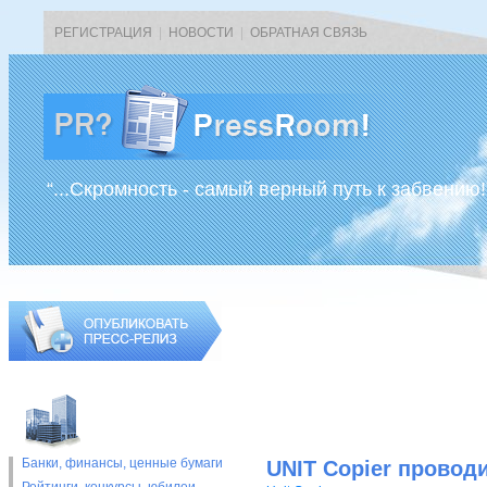
РЕГИСТРАЦИЯ
|
НОВОСТИ
|
ОБРАТНАЯ СВЯЗЬ
“...Скромность - самый верный путь к забвению!
Банки, финансы, ценные бумаги
UNIT Copier прово