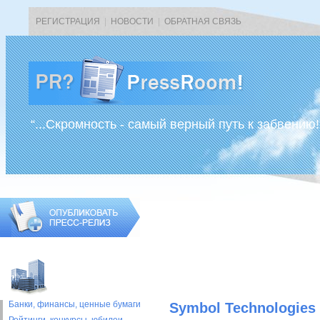
РЕГИСТРАЦИЯ
|
НОВОСТИ
|
ОБРАТНАЯ СВЯЗЬ
“...Скромность - самый верный путь к забвению!
Банки, финансы, ценные бумаги
Symbol Technologie