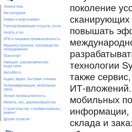
поколение ус
Энергетика
Металлургия
сканирующих 
Химия и нефтехимия
Горнодобывающая отрасль, уголь
повышать эфф
Нефть и газ
АПК и пищевая промышленность
международно
Машиностроение, производство
оборудования
разрабатыват
Транспорт
Авиация, аэрокосмическая
технологии S
индустрия
Авто/Мото
также сервис,
Аудио, видео, бытовая техника
ИТ-вложений.
Телекоммуникации, мобильная
связь
Легкая промышленность
мобильных по
Мебель, лес, деревообработка
информации, 
Строительство, стройматериалы,
ремонт
Другие отрасли
склада и зака