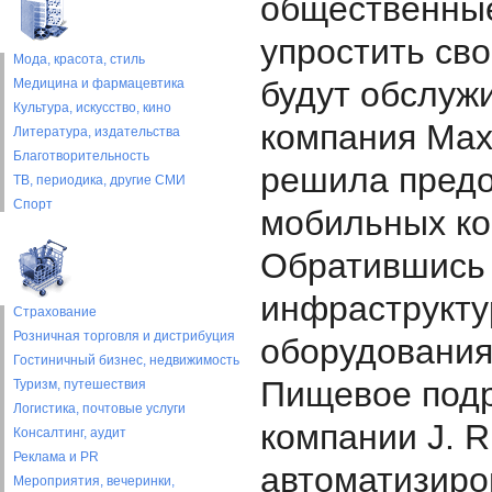
общественные
упростить св
Мода, красота, стиль
будут обслуж
Медицина и фармацевтика
Культура, искусство, кино
компания Max
Литература, издательства
Благотворительность
решила предо
ТВ, периодика, другие СМИ
Спорт
мобильных ко
Обратившись к
инфраструкту
Страхование
Розничная торговля и дистрибуция
оборудования 
Гостиничный бизнес, недвижимость
Пищевое подр
Туризм, путешествия
Логистика, почтовые услуги
компании J. R
Консалтинг, аудит
Реклама и PR
автоматизиро
Мероприятия, вечеринки,