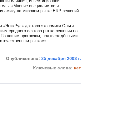
вания слияния, инвестиционной
тель: «Мнение специалистов и
динамику на мировом рынке ERP-решений
ии «ЭпикРус» доктора экономики Ольги
ям среднего сектора рынка решения по
. По нашим прогнозам, подтверждёнными
 отечественным рынком».
Опубликовано:
25 декабря 2003 г.
Ключевые слова:
нет