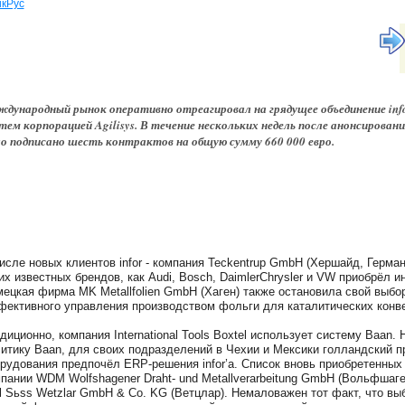
кРус
дународный рынок оперативно отреагировал на грядущее объединение in
тем корпорацией Agilisys. В течение нескольких недель после анонсирова
о подписано шесть контрактов на общую сумму 660 000 евро.
исле новых клиентов infor - компания Teckentrup GmbH (Хершайд, Герм
их известных брендов, как Audi, Bosch, DaimlerChrysler и VW приобрёл и
ецкая фирма MK Metallfolien GmbH (Хаген) также остановила свой выбор
ективного управления производством фольги для каталитических конве
диционно, компания International Tools Boxtel использует систему Baan.
итику Baan, для своих подразделений в Чехии и Мексики голландский п
рудования предпочёл ERP-решения infor’а. Список вновь приобретенных 
пании WDM Wolfshagener Draht- und Metallverarbeitung GmbH (Вольфшаге
l Sьss Wetzlar GmbH & Co. KG (Ветцлар). Немаловажен тот факт, что выб