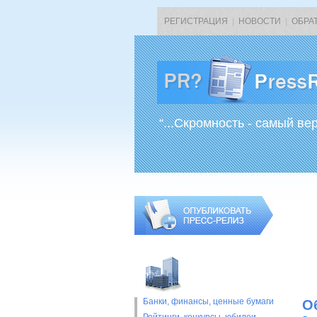
РЕГИСТРАЦИЯ
|
НОВОСТИ
|
ОБРА
“...Скромность - самый ве
Банки, финансы, ценные бумаги
О