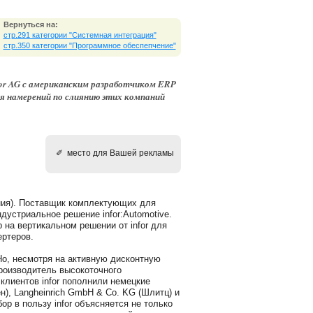
Вернуться на:
стр.291 категории "Системная интеграция"
стр.350 категории "Программное обеспепчение"
for AG с американским разработчиком ERP
ния намерений по слиянию этих компаний
✐ место для Вашей рекламы
ания). Поставщик комплектующих для
ндустриальное решение infor:Automotive.
 на вертикальном решении от infor для
ртеров.
 Но, несмотря на активную дисконтную
роизводитель высокоточного
клиентов infor пополнили немецкие
н), Langheinrich GmbH & Co. KG (Шлитц) и
ор в пользу infor объясняется не только