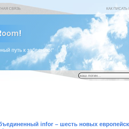
ТНАЯ СВЯЗЬ
КАК ПИСАТЬ
рный путь к забвению!”
бъединенный infor – шесть новых европейск