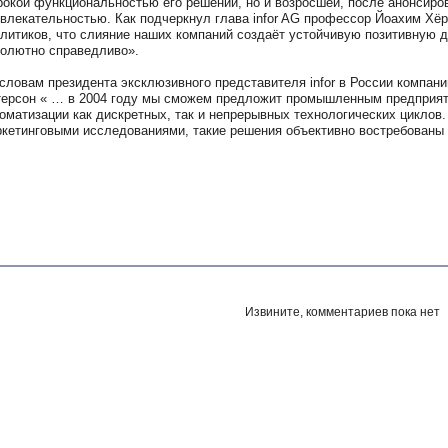
окой функциональностью его решений, но и возросшей, после анонсиро
влекательностью. Как подчеркнул глава infor AG профессор Йоахим Хёр
литиков, что слияние наших компаний создаёт устойчивую позитивную 
олютно справедливо».
словам президента эксклюзивного представителя infor в России компан
ерсон « … в 2004 году мы сможем предложит промышленным предприяти
оматизации как дискретных, так и непрерывных технологических циклов
кетинговыми исследованиями, такие решения объективно востребованы
Извините, комментариев пока нет