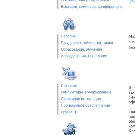
Рейтинги, конкурсы, юбилеи
Эпи
Выставки, cеминары, конференции
Меж
Персоны
сис
Государство, общество, право
был
Образование, обучение
Исследования, технологии
Интернет
В ч
Компьютеры и оборудование
так
Нем
Системная интеграция
эфф
Программное обеспепчение
Тра
Другие IT
пол
обо
ком
Kar