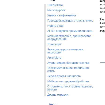
шир
при
Энергетика
ана
Металлургия
абс
Химия и нефтехимия
По 
Горнодобывающая отрасль, уголь
Пет
Нефть и газ
авт
мар
АПК и пищевая промышленность
Машиностроение, производство
оборудования
Транспорт
Авиация, аэрокосмическая
индустрия
Авто/Мото
Аудио, видео, бытовая техника
Телекоммуникации, мобильная
связь
Легкая промышленность
Мебель, лес, деревообработка
Строительство, стройматериалы,
ремонт
Другие отрасли