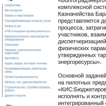
«Волгоградэнерго
Энергетика
комплексной сист
Металлургия
Казначейства Бар
Химия и нефтехимия
представляется д
Горнодобывающая отрасль, уголь
Нефть и газ
процесса, затра
АПК и пищевая промышленность
участников, взаи
Машиностроение, производство
оборудования
диспетчеризацией
Транспорт
физических парам
Авиация, аэрокосмическая
индустрия
утвержденных тар
Авто/Мото
энергоресурсы».
Аудио, видео, бытовая техника
Телекоммуникации, мобильная
связь
Основной задачей
Легкая промышленность
на пилотных пред
Мебель, лес, деревообработка
Строительство, стройматериалы,
«КИС:Бюджетиров
ремонт
исполнять и конт
Другие отрасли
интегрированный 