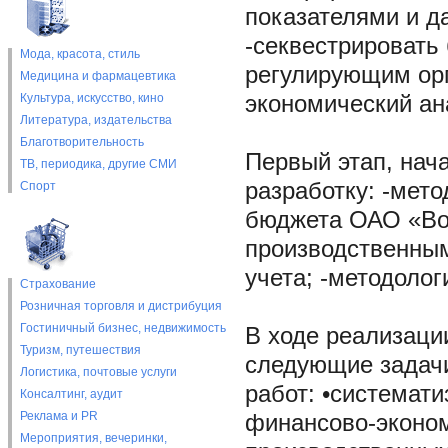
показателями и д
-секвестрировать
Мода, красота, стиль
регулирующим орг
Медицина и фармацевтика
Культура, искусство, кино
экономический ан
Литература, издательства
Благотворительность
Первый этап, нач
ТВ, периодика, другие СМИ
разработку: -мет
Спорт
бюджета ОАО «Вол
производственным
учета; -методоло
Страхование
Розничная торговля и дистрибуция
Гостиничный бизнес, недвижимость
В ходе реализаци
Туризм, путешествия
следующие задачи
Логистика, почтовые услуги
работ: •системат
Консалтинг, аудит
Реклама и PR
финансово-эконом
Мероприятия, вечеринки,