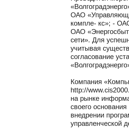
«Волгоградэнерго
ОАО «Управляюща
компле- кс»; - О
ОАО «Энергосбыт»
сети». Для успеш
учитывая сущест
согласование уст
«Волгоградэнерго
Компания «Компь
http://www.cis200
на рынке информа
своего основания
внедрении програ
управленческой д