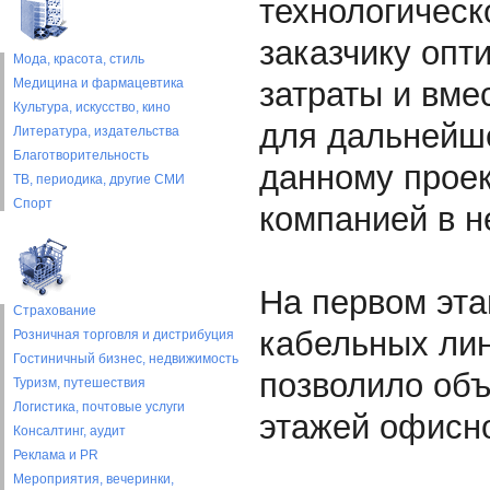
технологическ
заказчику оп
Мода, красота, стиль
Медицина и фармацевтика
затраты и вме
Культура, искусство, кино
для дальнейше
Литература, издательства
Благотворительность
данному прое
ТВ, периодика, другие СМИ
Спорт
компанией в н
На первом эт
Страхование
кабельных лин
Розничная торговля и дистрибуция
Гостиничный бизнес, недвижимость
позволило объ
Туризм, путешествия
Логистика, почтовые услуги
этажей офисно
Консалтинг, аудит
Реклама и PR
Мероприятия, вечеринки,