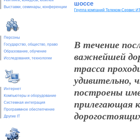
Рейтинги, конкурсы, юбилеи
шоссе
Выставки, cеминары, конференции
Группа компаний Телеком-Сервис И
Персоны
В течение пос
Государство, общество, право
Образование, обучение
важнейшей до
Исследования, технологии
трасса проход
удивительно, 
построены име
Интернет
Компьютеры и оборудование
прилегающая к
Системная интеграция
Программное обеспепчение
дорогостоящих
Другие IT