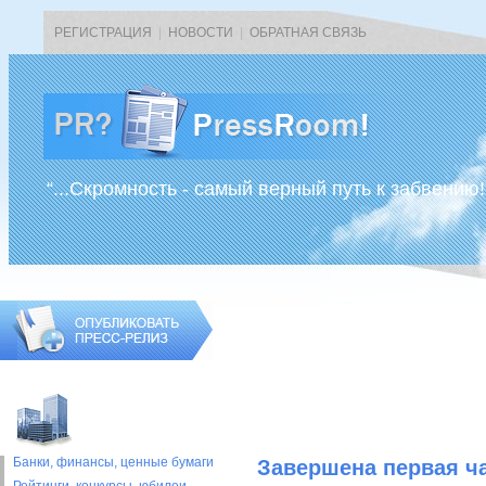
РЕГИСТРАЦИЯ
|
НОВОСТИ
|
ОБРАТНАЯ СВЯЗЬ
“...Скромность - самый верный путь к забвению!
Банки, финансы, ценные бумаги
Завершена первая ча