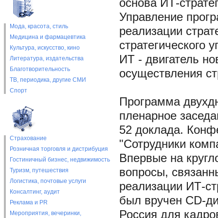
основа ИТ-стратег
Управление прогр
Мода, красота, стиль
реализации страте
Медицина и фармацевтика
стратегического у
Культура, искусство, кино
ИТ - двигатель н
Литература, издательства
Благотворительность
осуществления ст
ТВ, периодика, другие СМИ
Спорт
Программа двухдн
пленарное заседан
52 доклада. Конф
Страхование
"Сотрудники комп
Розничная торговля и дистрибуция
Впервые на кругл
Гостиничный бизнес, недвижимость
вопросы, связанн
Туризм, путешествия
Логистика, почтовые услуги
реализации ИТ-ст
Консалтинг, аудит
был вручен CD-ди
Реклама и PR
Россия для кадро
Мероприятия, вечеринки,