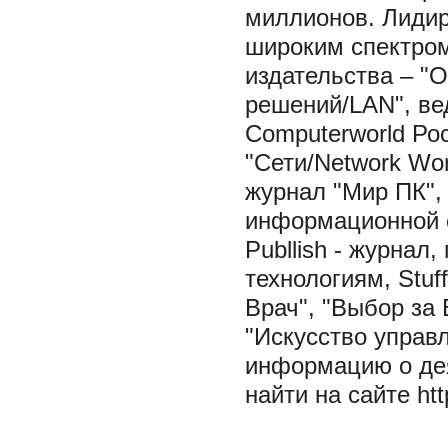
миллионов. Лидир
широким спектром
издательства – "
решений/LAN", в
Computerworld Ро
"Сети/Network Wo
журнал "Мир ПК",
информационной с
Publlish - журна
технологиям, Stuf
Врач", "Выбор за
"Искусство управ
информацию о дея
найти на сайте htt