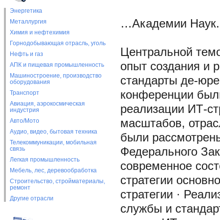
Энергетика
…Академии Наук.
Металлургия
Химия и нефтехимия
Горнодобывающая отрасль, уголь
Центральной тем
Нефть и газ
опыт создания и р
АПК и пищевая промышленность
Машиностроение, производство
стандарты де-юре 
оборудования
конференции были
Транспорт
Авиация, аэрокосмическая
реализации ИТ-ст
индустрия
масштабов, отрас
Авто/Мото
Аудио, видео, бытовая техника
были рассмотрены
Телекоммуникации, мобильная
связь
Федерального Зак
Легкая промышленность
современное сост
Мебель, лес, деревообработка
стратегии основно
Строительство, стройматериалы,
ремонт
стратегии · Реали
Другие отрасли
службы и стандарт