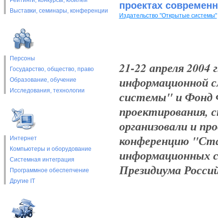
Рейтинги, конкурсы, юбилеи
проектах современ
Выставки, cеминары, конференции
Издательство "Открытые системы"
Персоны
21-22 апреля 2004 
Государство, общество, право
информационной с
Образование, обучение
Исследования, технологии
системы" и Фонд
проектирования, 
организовали и пр
конференцию "Ста
Интернет
Компьютеры и оборудование
информационных с
Системная интеграция
Президиума Росси
Программное обеспепчение
Другие IT