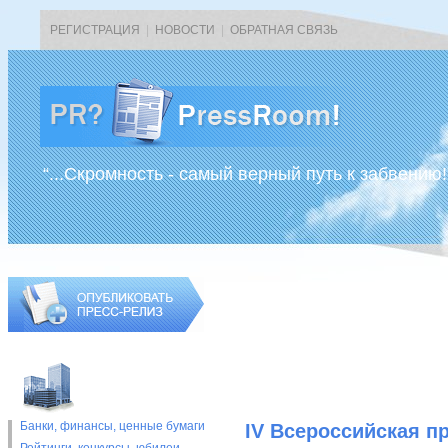
РЕГИСТРАЦИЯ
|
НОВОСТИ
|
ОБРАТНАЯ СВЯЗЬ
“...Скромность - самый верный путь к забвению!
Банки, финансы, ценные бумаги
IV Всероссийская п