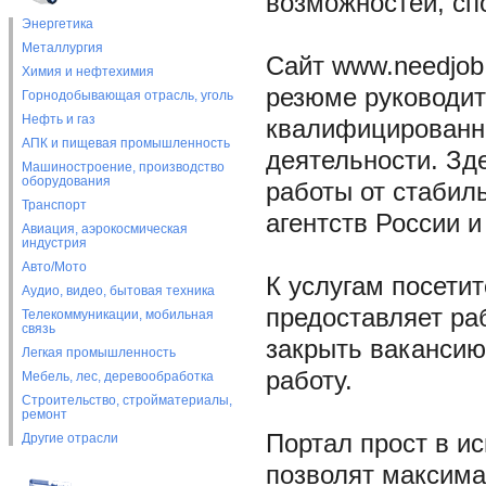
возможностей, сп
Энергетика
Металлургия
Сайт www.needjob
Химия и нефтехимия
резюме руководит
Горнодобывающая отрасль, уголь
Нефть и газ
квалифицированн
АПК и пищевая промышленность
деятельности. Зд
Машиностроение, производство
оборудования
работы от стабил
Транспорт
агентств России и
Авиация, аэрокосмическая
индустрия
Авто/Мото
К услугам посетит
Аудио, видео, бытовая техника
предоставляет ра
Телекоммуникации, мобильная
связь
закрыть вакансию
Легкая промышленность
работу.
Мебель, лес, деревообработка
Строительство, стройматериалы,
ремонт
Портал прост в и
Другие отрасли
позволят максима