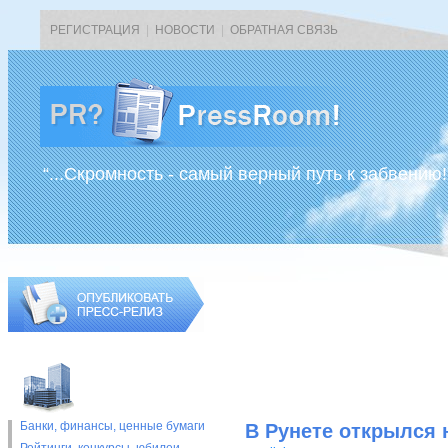
РЕГИСТРАЦИЯ
|
НОВОСТИ
|
ОБРАТНАЯ СВЯЗЬ
“...Скромность - самый верный путь к забвению!
Банки, финансы, ценные бумаги
В Рунете открылся 