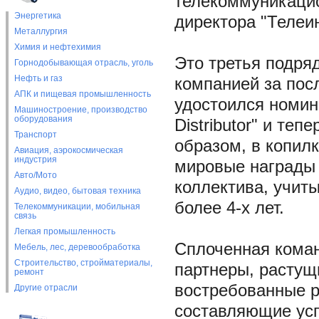
телекоммуникацио
Энергетика
директора "Телеи
Металлургия
Химия и нефтехимия
Это третья подря
Горнодобывающая отрасль, уголь
Нефть и газ
компанией за посл
АПК и пищевая промышленность
удостоился номина
Машиностроение, производство
оборудования
Distributor" и теп
Транспорт
образом, в копил
Авиация, аэрокосмическая
индустрия
мировые награды
Авто/Мото
коллектива, учиты
Аудио, видео, бытовая техника
более 4-х лет.
Телекоммуникации, мобильная
связь
Легкая промышленность
Сплоченная коман
Мебель, лес, деревообработка
Строительство, стройматериалы,
партнеры, растущ
ремонт
востребованные р
Другие отрасли
составляющие усп