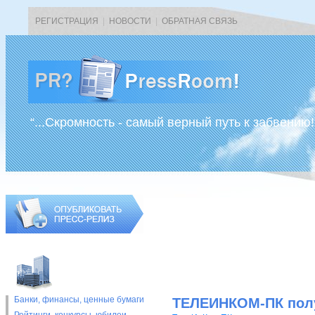
РЕГИСТРАЦИЯ
|
НОВОСТИ
|
ОБРАТНАЯ СВЯЗЬ
“...Скромность - самый верный путь к забвению!
Банки, финансы, ценные бумаги
ТЕЛЕИНКОМ-ПК полу