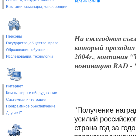
Рейтинги, конкурсы, юбилеи
ТелеИнКом-ПК
Выставки, cеминары, конференции
На ежегодном съез
Персоны
Государство, общество, право
который проходил в
Образование, обучение
2004г., компания 
Исследования, технологии
номинацию RAD - "
Интернет
Компьютеры и оборудование
Системная интеграция
Программное обеспепчение
"Получение наград
Другие IT
усилий российског
страна год за год