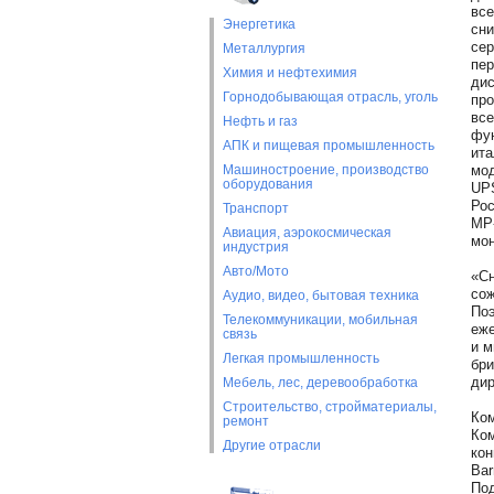
все
Энергетика
сни
сер
Металлургия
пер
Химия и нефтехимия
дис
Горнодобывающая отрасль, уголь
про
все
Нефть и газ
фун
АПК и пищевая промышленность
ита
Машиностроение, производство
мод
оборудования
UPS
Рос
Транспорт
MP-
Авиация, аэрокосмическая
мон
индустрия
Авто/Мото
«Сн
сож
Аудио, видео, бытовая техника
Поэ
Телекоммуникации, мобильная
еже
связь
и м
Легкая промышленность
бри
дир
Мебель, лес, деревообработка
Строительство, стройматериалы,
Ком
ремонт
Ком
Другие отрасли
кон
Bar
Под