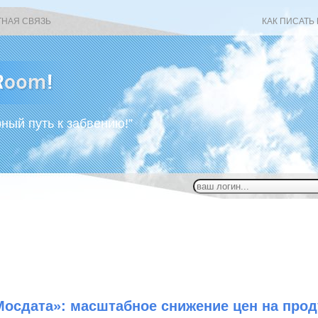
ТНАЯ СВЯЗЬ
КАК ПИСАТЬ
рный путь к забвению!”
Мосдата»: масштабное снижение цен на про