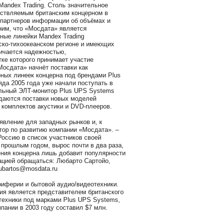
Mandex Trading. Столь значительное
ествляемым британским концерном в
 партнеров информации об объёмах и
ним, что «Мосдата» является
рные линейки Mandex Trading
ско-тихоокеанском регионе и имеющих
ичается надежностью,
ке которого принимает участие
осдата» начнёт поставки как
ных линеек концерна под брендами Plus
ряда 2005 года уже начали поступать в
альный ЭЛТ-монитор Plus UPS Systems
идаются поставки новых моделей
 комплектов акустики и DVD-плееров.
явление для западных рынков и, к
тор по развитию компании «Мосдата». –
Россию в список участников своей
 прошлым годом, вырос почти в два раза,
ения концерна лишь добавит популярности
ацией обращаться: Любарто Сартойо,
lubartos@mosdata.ru
иферии и бытовой аудио/видеотехники.
ния является представителем британского
техники под марками Plus UPS Systems,
омпании в 2003 году составил $7 млн.