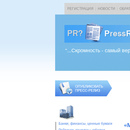
РЕГИСТРАЦИЯ
|
НОВОСТИ
|
ОБРА
“...Скромность - самый ве
Банки, финансы, ценные бумаги
«