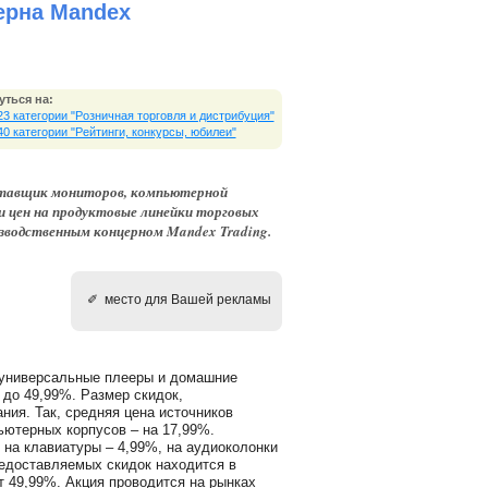
ерна Mandex
уться на:
23 категории "Розничная торговля и дистрибуция"
40 категории "Рейтинги, конкурсы, юбилеи"
оставщик мониторов, компьютерной
 цен на продуктовые линейки торговых
оизводственным концерном Mandex Trading.
✐ место для Вашей рекламы
 универсальные плееры и домашние
 до 49,99%. Размер скидок,
ния. Так, средняя цена источников
ьютерных корпусов – на 17,99%.
на клавиатуры – 4,99%, на аудиоколонки
едоставляемых скидок находится в
 49,99%. Акция проводится на рынках