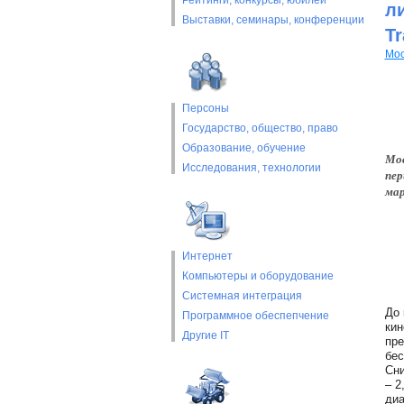
Рейтинги, конкурсы, юбилеи
л
Выставки, cеминары, конференции
Tr
Мос
Персоны
Государство, общество, право
Образование, обучение
Мос
Исследования, технологии
пер
мар
Интернет
Компьютеры и оборудование
Системная интеграция
До 
Программное обеспепчение
кин
Другие IT
пре
бес
Сни
– 2
диа