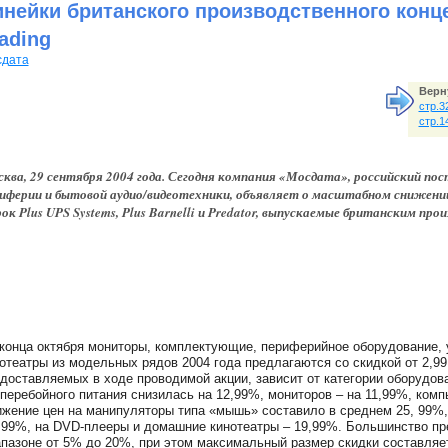
инейки британского производственного конц
ading
дата
Верн
стр.3
стр.1
ква, 29 сентября 2004 года. Сегодня компания «Мосдата», российский п
иферии и бытовой аудио/видеотехники, объявляет о масштабном снижении
ок Plus UPS Systems, Plus Barnelli и Predator, выпускаемые британским пр
конца октября мониторы, комплектующие, периферийное оборудование,
отеатры из модельных рядов 2004 года предлагаются со скидкой от 2,99
доставляемых в ходе проводимой акции, зависит от категории оборудова
перебойного питания снизилась на 12,99%, мониторов – на 11,99%, комп
жение цен на манипуляторы типа «мышь» составило в среднем 25, 99%, 
,99%, на DVD-плееры и домашние кинотеатры – 19,99%. Большинство пр
пазоне от 5% до 20%, при этом максимальный размер скидки составляет