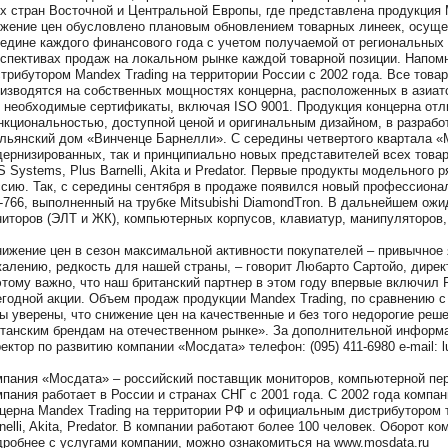
х стран Восточной и Центральной Европы, где представлена продукция 
жение цен обусловлено плановым обновлением товарных линеек, осущ
едине каждого финансового года с учетом получаемой от региональных
спективах продаж на локальном рынке каждой товарной позиции. Напом
трибутором Mandex Trading на территории России с 2002 года. Все това
изводятся на собственных мощностях концерна, расположенных в азиат
 необходимые сертификаты, включая ISO 9001. Продукция концерна отл
кциональностью, доступной ценой и оригинальным дизайном, в разработ
льянский дом «Винченце Барнелли». С середины четвертого квартала «М
ернизированных, так и принципиально новых представителей всех товар
 Systems, Plus Barnelli, Akita и Predator. Первые продукты модельного 
сию. Так, с середины сентября в продаже появился новый профессион
766, выполненный на трубке Mitsubishi DiamondTron. В дальнейшем ож
иторов (ЭЛТ и ЖК), компьютерных корпусов, клавиатур, манипуляторов,
ижение цен в сезон максимальной активности покупателей – привычное 
алению, редкость для нашей страны, – говорит Любарто Сартойо, дирек
тому важно, что наш британский партнер в этом году впервые включил 
годной акции. Объем продаж продукции Mandex Trading, по сравнению с
ы уверены, что снижение цен на качественные и без того недорогие реш
танским брендам на отечественном рынке». За дополнительной информ
ектор по развитию компании «Мосдата» телефон: (095) 411-6980 e-mail: 
пания «Мосдата» – российский поставщик мониторов, компьютерной пер
пания работает в России и странах СНГ с 2001 года. С 2002 года компа
церна Mandex Trading на территории РФ и официальным дистрибутором 
nelli, Akita, Predator. В компании работают более 100 человек. Оборот к
робнее с услугами компании, можно ознакомиться на www.mosdata.ru