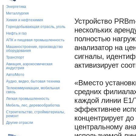
Энергетика
Металлургия
Устройство PRBm-
Химия и нефтехимия
Горнодобывающая отрасль, уголь
нескольких аренд
Нефть и газ
полностью нагруж
АПК и пищевая промышленность
анализатор на це
Машиностроение, производство
оборудования
сигналы, идентиф
Транспорт
активизирует соо
Авиация, аэрокосмическая
индустрия
Авто/Мото
«Вместо установк
Аудио, видео, бытовая техника
Телекоммуникации, мобильная
средних филиала
связь
Легкая промышленность
каждой линии E1/
Мебель, лес, деревообработка
эффективнее испо
Строительство, стройматериалы,
ремонт
концентрирует до 
Другие отрасли
центральному ана
используемой лин