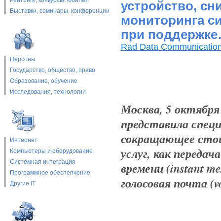
Рейтинги, конкурсы, юбилеи
устройство, с
Выставки, cеминары, конференции
мониторинга си
при поддержк
Rad Data Communicatio
Персоны
Государство, общество, право
Образование, обучение
Исследования, технологии
Москва, 5 октября
представила специ
сокращающее стои
Интернет
услуг, как переда
Компьютеры и оборудование
Системная интеграция
времени (instant me
Программное обеспепчение
голосовая почта (v
Другие IT