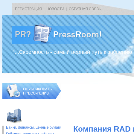
РЕГИСТРАЦИЯ
|
НОВОСТИ
|
ОБРАТНАЯ СВЯЗЬ
“...Скромность - самый верный путь к забвению!
Компания RAD 
Банки, финансы, ценные бумаги