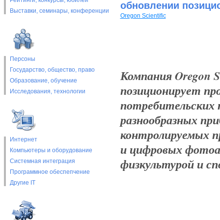
Рейтинги, конкурсы, юбилеи
обновлении позици
Выставки, cеминары, конференции
Oregon Scientific
Персоны
Государство, общество, право
Компания Oregon Sc
Образование, обучение
позиционирует пр
Исследования, технологии
потребительских 
разнообразных при
контролируемых пр
Интернет
и цифровых фотоа
Компьютеры и оборудование
физкультурой и с
Системная интеграция
Программное обеспепчение
Другие IT