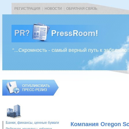
РЕГИСТРАЦИЯ
|
НОВОСТИ
|
ОБРАТНАЯ СВЯЗЬ
“...Скромность - самый верный путь к забвению!
Банки, финансы, ценные бумаги
Компания Oregon Sc