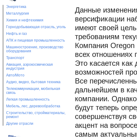
Энергетика
Данные изменения
Металлургия
версификации наб
Химия и нефтехимия
имеют своей цель
Горнодобывающая отрасль, уголь
Нефть и газ
требованиям теку
АПК и пищевая промышленность
Компания Oregon S
Машиностроение, производство
оборудования
всех отношениях 
Транспорт
Это касается как
Авиация, аэрокосмическая
индустрия
возможностей про
Авто/Мото
Все перечисленны
Аудио, видео, бытовая техника
дальнейшем в ка
Телекоммуникации, мобильная
связь
компании. Однако
Легкая промышленность
будут теперь опр
Мебель, лес, деревообработка
Строительство, стройматериалы,
совершенствуя св
ремонт
Другие отрасли
акцент на вопрос
самым актуальны