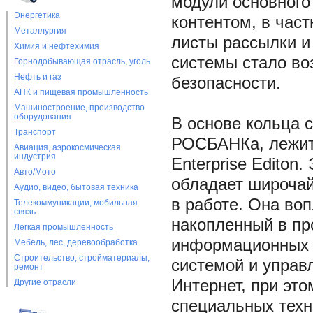
модули основного
Энергетика
контентом, в час
Металлургия
листы рассылки и
Химия и нефтехимия
системы стало во
Горнодобывающая отрасль, уголь
Нефть и газ
безопасности.
АПК и пищевая промышленность
Машиностроение, производство
оборудования
В основе кольца 
Транспорт
РОСБАНКа, лежит 
Авиация, аэрокосмическая
индустрия
Enterprise Editon
Авто/Мото
обладает широчай
Аудио, видео, бытовая техника
в работе. Она во
Телекоммуникации, мобильная
связь
накопленный в пр
Легкая промышленность
информационных р
Мебель, лес, деревообработка
Строительство, стройматериалы,
системой и управ
ремонт
Интернет, при эт
Другие отрасли
специальных техн