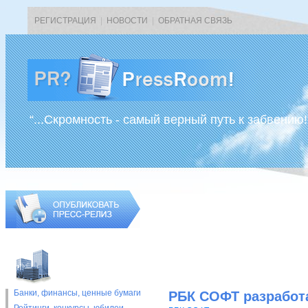
РЕГИСТРАЦИЯ
|
НОВОСТИ
|
ОБРАТНАЯ СВЯЗЬ
“...Скромность - самый верный путь к забвению!
Банки, финансы, ценные бумаги
РБК СОФТ разработ