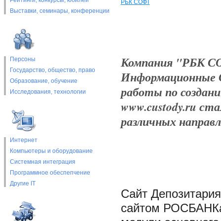
Рейтинги, конкурсы, юбилеи
РБК СОФТ
Выставки, cеминары, конференции
Компания "РБК СО
Персоны
Государство, общество, право
Информационные 
Образование, обучение
работы по создан
Исследования, технологии
www.custody.ru ст
различных направ
Интернет
Компьютеры и оборудование
Системная интеграция
Программное обеспепчение
Другие IT
Сайт Депозитария
сайтом РОСБАНКа 