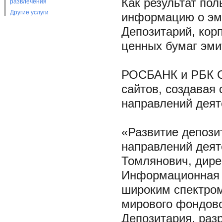
Как результат по
развлечения
Другие услуги
информацию о эми
Депозитарий, кор
ценных бумаг эми
РОСБАНК и РБК С
сайтов, создавая
направлений деят
«Развитие депози
направлений деят
Томлянович, дире
Информационная п
широким спектром
мирового фондово
Депозитария, ра