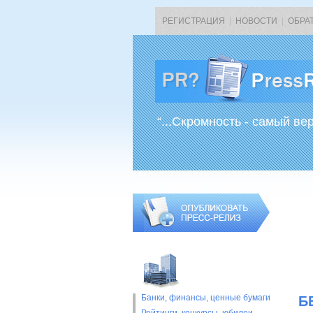
РЕГИСТРАЦИЯ
|
НОВОСТИ
|
ОБРА
“...Скромность - самый ве
Банки, финансы, ценные бумаги
Б