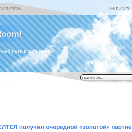
ТНАЯ СВЯЗЬ
КАК ПИСАТЬ
рный путь к забвению!”
ЕЛТЕЛ получил очередной «золотой» партне