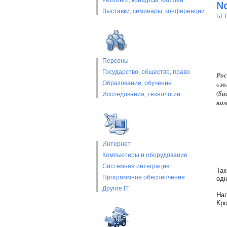
Рейтинги, конкурсы, юбилеи
No
Выставки, cеминары, конференции
БЕ
Персоны
Государство, общество, право
Рос
Образование, обучение
«зо
(Su
Исследования, технологии
ком
Интернет
Компьютеры и оборудование
Системная интеграция
Так
Программное обеспепчение
одн
Другие IT
Нап
Кро