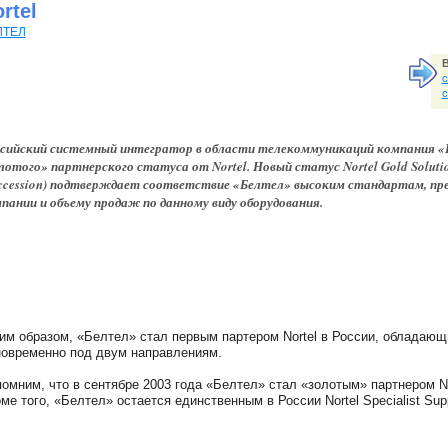
rtel
ЛТЕЛ
В
с
с
сийский системный интегратор в области телекоммуникаций компания «Б
лотого» партнерского статуса от Nortel. Новый статус Nortel Gold Solution
ccession) подтверждает соответствие «Белтел» высоким стандартам, пр
пании и объему продаж по данному виду оборудования.
им образом, «Белтел» стал первым партером Nortel в России, обладающи
овременно под двум направлениям.
омним, что в сентябре 2003 года «Белтел» стал «золотым» партнером No
ме того, «Белтел» остается единственным в России Nortel Specialist Suppor