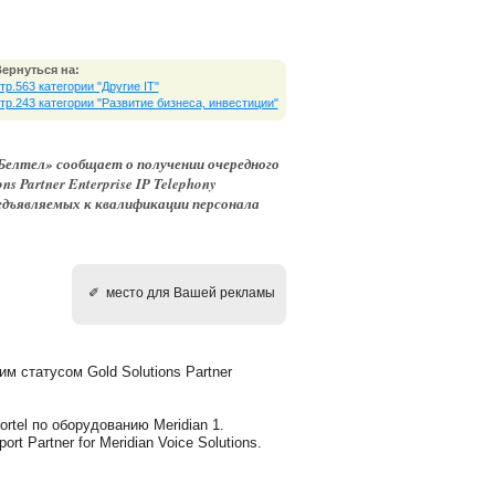
ернуться на:
тр.563 категории "Другие IT"
тр.243 категории "Развитие бизнеса, инвестиции"
елтел» сообщает о получении очередного
s Partner Enterprise IP Telephony
едъявляемых к квалификации персонала
✐ место для Вашей рекламы
м статусом Gold Solutions Partner
rtel по оборудованию Meridian 1.
t Partner for Meridian Voice Solutions.