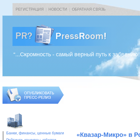
РЕГИСТРАЦИЯ
|
НОВОСТИ
|
ОБРАТНАЯ СВЯЗЬ
“...Скромность - самый верный путь к забвению!
Банки, финансы, ценные бумаги
«Квазар-Микро» в Р