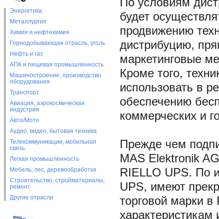
По условиям дист
Энергетика
будет осуществля
Металлургия
продвижению техн
Химия и нефтехимия
дистрибуцию, пря
Горнодобывающая отрасль, уголь
Нефть и газ
маркетинговые ме
АПК и пищевая промышленность
Кроме того, техн
Машиностроение, производство
оборудования
использовать в р
Транспорт
обеспечению бесп
Авиация, аэрокосмическая
индустрия
коммерческих и г
Авто/Мото
Аудио, видео, бытовая техника
Прежде чем подпи
Телекоммуникации, мобильная
связь
MAS Elektronik A
Легкая промышленность
Мебель, лес, деревообработка
RIELLO UPS. По и
Строительство, стройматериалы,
UPS, имеют прекр
ремонт
Другие отрасли
торговой марки в
характеристикам 