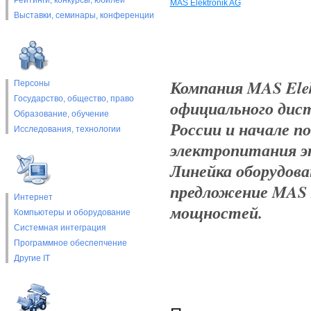
Рейтинги, конкурсы, юбилеи
MAS Elektronik AG
Выставки, cеминары, конференции
Компания MAS Elek
Персоны
Государство, общество, право
официального дис
Образование, обучение
России и начале п
Исследования, технологии
электропитания эт
Линейка оборудов
предложение MAS E
Интернет
мощностей.
Компьютеры и оборудование
Системная интеграция
Программное обеспепчение
Другие IT