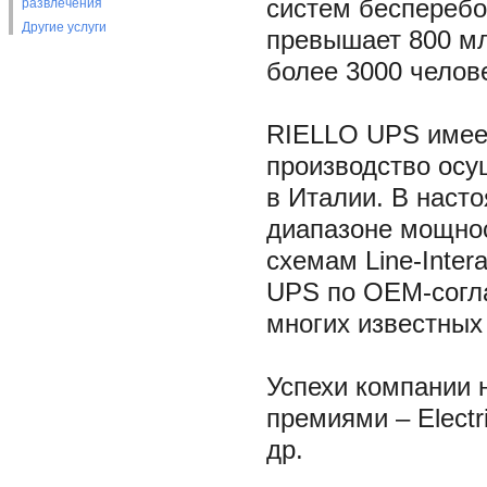
систем бесперебо
развлечения
Другие услуги
превышает 800 мл
более 3000 челов
RIELLO UPS имеет
производство осу
в Италии. В наст
диапазоне мощнос
схемам Line-Inter
UPS по ОЕМ-согл
многих известных
Успехи компании 
премиями – Elect
др.