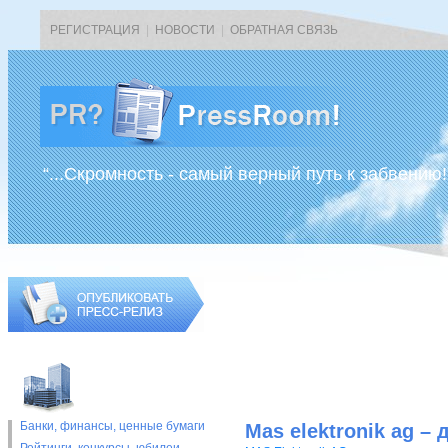
РЕГИСТРАЦИЯ
|
НОВОСТИ
|
ОБРАТНАЯ СВЯЗЬ
“...Скромность - самый верный путь к забвению!
Банки, финансы, ценные бумаги
Mas elektronik ag – 