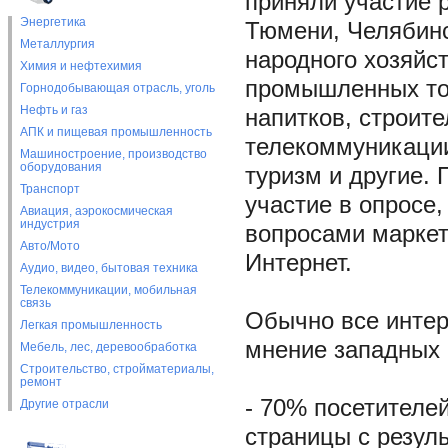
приняли участие 
Энергетика
Тюмени, Челябинс
Металлургия
народного хозяйс
Химия и нефтехимия
промышленных тов
Горнодобывающая отрасль, уголь
Нефть и газ
напитков, строит
АПК и пищевая промышленность
телекоммуникации
Машиностроение, производство
оборудования
туризм и другие.
Транспорт
участие в опросе
Авиация, аэрокосмическая
индустрия
вопросами маркет
Авто/Мото
Интернет.
Аудио, видео, бытовая техника
Телекоммуникации, мобильная
связь
Обычно все интер
Легкая промышленность
мнение западных 
Мебель, лес, деревообработка
Строительство, стройматериалы,
ремонт
- 70% посетителе
Другие отрасли
страницы с резуль