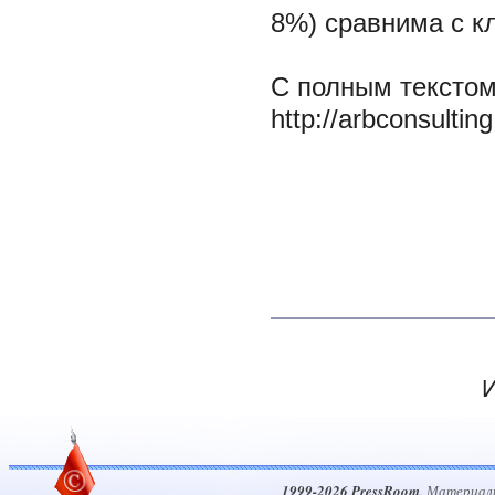
8%) сравнима с к
С полным текстом
http://arbconsulting
И
1999-2026 PressRoom
. Материал