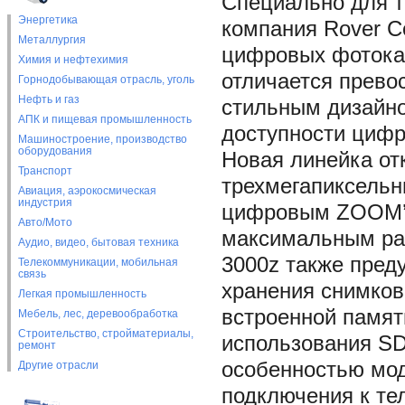
Специально для те
Энергетика
компания Rover C
Металлургия
цифровых фотока
Химия и нефтехимия
отличается прево
Горнодобывающая отрасль, уголь
Нефть и газ
стильным дизайно
АПК и пищевая промышленность
доступности цифр
Машиностроение, производство
оборудования
Новая линейка от
Транспорт
трехмегапиксельн
Авиация, аэрокосмическая
индустрия
цифровым ZOOM’о
Авто/Мото
максимальным раз
Аудио, видео, бытовая техника
3000z также пред
Телекоммуникации, мобильная
связь
хранения снимков
Легкая промышленность
встроенной памят
Мебель, лес, деревообработка
Строительство, стройматериалы,
использования SD
ремонт
особенностью мод
Другие отрасли
подключения к те