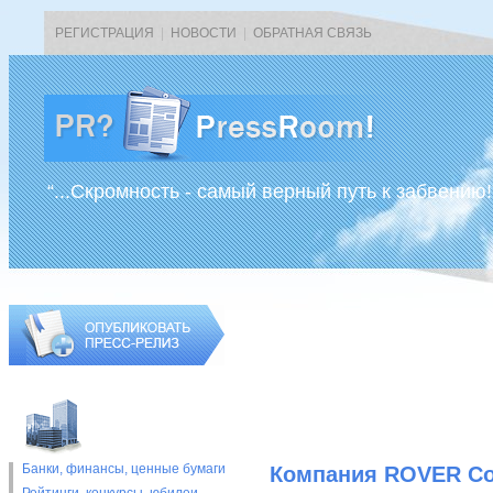
РЕГИСТРАЦИЯ
|
НОВОСТИ
|
ОБРАТНАЯ СВЯЗЬ
“...Скромность - самый верный путь к забвению!
Банки, финансы, ценные бумаги
Компания ROVER Co