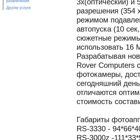
3х(оптический) и
развлечения
Другие услуги
разрешения (354 
режимом подавлен
автопуска (10 сек
сюжетные режимы
использовать 16 
Разрабатывая нов
Rover Computers 
фотокамеры, дост
сегодняшний день
отличаются оптим
стоимость состав
Габариты фотоапп
RS-3330 - 94*66*40
RS-3000z -111*33*5