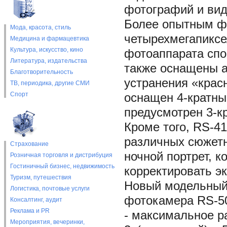
фотографий и вид
Более опытным ф
Мода, красота, стиль
четырехмегапиксе
Медицина и фармацевтика
Культура, искусство, кино
фотоаппарата спо
Литература, издательства
также оснащены а
Благотворительность
устранения «крас
ТВ, периодика, другие СМИ
Спорт
оснащен 4-кратн
предусмотрен 3-к
Кроме того, RS-4
различных сюжетн
Страхование
ночной портрет, к
Розничная торговля и дистрибуция
Гостиничный бизнес, недвижимость
корректировать эк
Туризм, путешествия
Новый модельный
Логистика, почтовые услуги
фотокамера RS-50
Консалтинг, аудит
Реклама и PR
- максимальное р
Мероприятия, вечеринки,