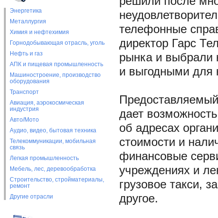
решили после мно
Энергетика
неудовлетворител
Металлургия
телефонные справ
Химия и нефтехимия
директор Гарс Те
Горнодобывающая отрасль, уголь
Нефть и газ
рынка и выбрали 
АПК и пищевая промышленность
и выгодными для 
Машиностроение, производство
оборудования
Транспорт
Предоставляемый 
Авиация, аэрокосмическая
индустрия
дает возможност
Авто/Мото
об адресах орган
Аудио, видео, бытовая техника
стоимости и нали
Телекоммуникации, мобильная
связь
финансовые серви
Легкая промышленность
учреждениях и ле
Мебель, лес, деревообработка
Строительство, стройматериалы,
грузовое такси, з
ремонт
другое.
Другие отрасли