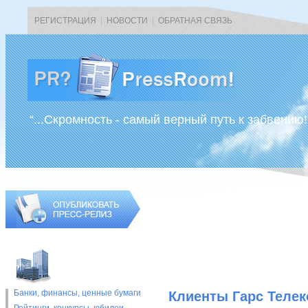
РЕГИСТРАЦИЯ
|
НОВОСТИ
|
ОБРАТНАЯ СВЯЗЬ
“...Скромность - самый верный путь к забвению!
Банки, финансы, ценные бумаги
Клиенты Гарс Телек