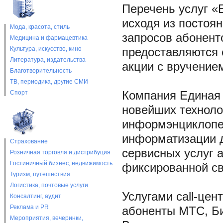
Перечень услуг 
исходя из постоя
Мода, красота, стиль
запросов абонент
Медицина и фармацевтика
Культура, искусство, кино
предоставляются 
Литература, издательства
акции с вручением
Благотворительность
ТВ, периодика, другие СМИ
Спорт
Компания Единая 
новейших техноло
информэнциклопе
информатизации 
Страхование
сервисных услуг 
Розничная торговля и дистрибуция
Гостиничный бизнес, недвижимость
фиксированной свя
Туризм, путешествия
Логистика, почтовые услуги
Услугами call-це
Консалтинг, аудит
Реклама и PR
абоненты МТС, Би
Мероприятия, вечеринки,