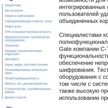
возможности для
Энергетика
интегрированных 
Металлургия
пользователей уд
Химия и нефтехимия
объединенных кор
Горнодобывающая отрасль, уголь
Нефть и газ
АПК и пищевая промышленность
Специалистами к
Машиностроение, производство
оборудования
полнофункционал
Транспорт
Gate компании С
Авиация, аэрокосмическая
индустрия
функциональность
Авто/Мото
обеспечение непр
Аудио, видео, бытовая техника
шифрования. Тест
Телекоммуникации, мобильная
связь
оборудования с с
Легкая промышленность
том числе с сист
Мебель, лес, деревообработка
Строительство, стройматериалы,
также высокую пр
ремонт
использовании пр
Другие отрасли